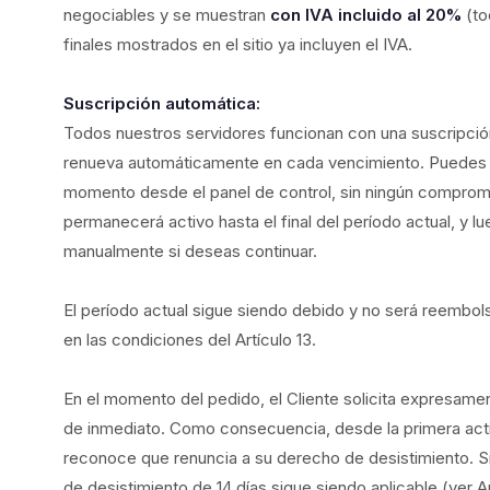
negociables y se muestran
con IVA incluido al 20%
(to
finales mostrados en el sitio ya incluyen el IVA.
Suscripción automática:
Todos nuestros servidores funcionan con una suscripció
renueva automáticamente en cada vencimiento. Puedes c
momento desde el panel de control, sin ningún compromi
permanecerá activo hasta el final del período actual, y l
manualmente si deseas continuar.
El período actual sigue siendo debido y no será reembol
en las condiciones del Artículo 13.
En el momento del pedido, el Cliente solicita expresamen
de inmediato. Como consecuencia, desde la primera activa
reconoce que renuncia a su derecho de desistimiento. Si e
de desistimiento de 14 días sigue siendo aplicable (ver Ar