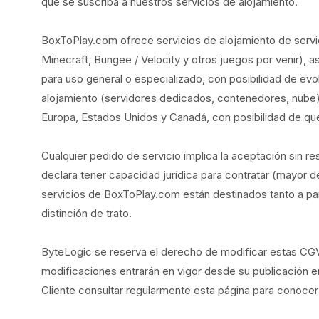
que se suscriba a nuestros servicios de alojamiento.
BoxToPlay.com ofrece servicios de alojamiento de serv
Minecraft, Bungee / Velocity y otros juegos por venir), 
para uso general o especializado, con posibilidad de evo
alojamiento (servidores dedicados, contenedores, nube)
Europa, Estados Unidos y Canadá, con posibilidad de que e
Cualquier pedido de servicio implica la aceptación sin r
declara tener capacidad jurídica para contratar (mayor d
servicios de BoxToPlay.com están destinados tanto a par
distinción de trato.
ByteLogic se reserva el derecho de modificar estas C
modificaciones entrarán en vigor desde su publicación en
Cliente consultar regularmente esta página para conocer