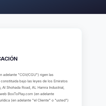
CACIÓN
n adelante "CGV/CGU") rigen las
onstituida bajo las leyes de los Emiratos
, Al Shohada Road, AL Hamra Industrial,
io web BoxToPlay.com (en adelante
rídica (en adelante "el Cliente" o "usted")