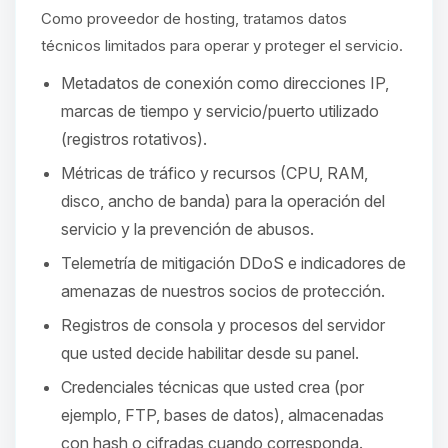
hablar! Soy Choupy, tu pequeno
Como proveedor de hosting, tratamos datos
asistente de BoxToPlay. Cuentame
que necesitas y moveré mis
técnicos limitados para operar y proteger el servicio.
pequenos circuitos para ayudarte.
Metadatos de conexión como direcciones IP,
09/08/2026 15:42
marcas de tiempo y servicio/puerto utilizado
(registros rotativos).
Métricas de tráfico y recursos (CPU, RAM,
disco, ancho de banda) para la operación del
servicio y la prevención de abusos.
Telemetría de mitigación DDoS e indicadores de
amenazas de nuestros socios de protección.
Registros de consola y procesos del servidor
que usted decide habilitar desde su panel.
Credenciales técnicas que usted crea (por
ejemplo, FTP, bases de datos), almacenadas
con hash o cifradas cuando corresponda.