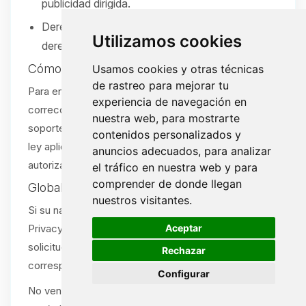
publicidad dirigida.
Derecho a no ser discriminado por ejercer sus
Utilizamos cookies
derechos.
Cómo ejercer sus derechos
Usamos cookies y otras técnicas
de rastreo para mejorar tu
Para enviar una solicitud (acceso, eliminación,
experiencia de navegación en
corrección, portabilidad u opt-out), abra un ticket de
nuestra web, para mostrarte
soporte:
/tickets
. Verificaremos su solicitud según la
contenidos personalizados y
ley aplicable. Se aceptan solicitudes por agente
anuncios adecuados, para analizar
autorizado con la debida prueba.
el tráfico en nuestra web y para
comprender de donde llegan
Global Privacy Control (GPC)
nuestros visitantes.
Si su navegador o extensión envía una señal Global
🍪
Aceptar
Privacy Control (GPC), la tratamos como una
solicitud de exclusión de venta/compartir cuando
Rechazar
corresponda.
Configurar
No vendemos ni compartimos información personal