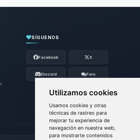
SÍGUENOS
Yupi, por fin alguien con quien hablar!
Soy Choupy, tu pequeno asistente de
Facebook
X
BoxToPlay. Cuentame que necesitas y
moveré mis pequenos circuitos para
ayudarte.
Discord
Foro
09/08/2026 05:30
n
Utilizamos cookies
Usamos cookies y otras
técnicas de rastreo para
mejorar tu experiencia de
navegación en nuestra web,
para mostrarte contenidos