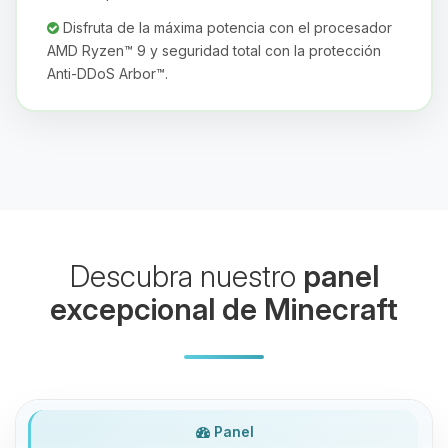
Disfruta de la máxima potencia con el procesador
AMD Ryzen™ 9 y seguridad total con la protección
Anti-DDoS Arbor™.
Yupi, por fin alguien con quien
hablar! Soy Choupy, tu pequeno
asistente de BoxToPlay. Cuentame
que necesitas y moveré mis
pequenos circuitos para ayudarte.
07/08/2026 19:53
Descubra nuestro
panel
excepcional de Minecraft
Panel