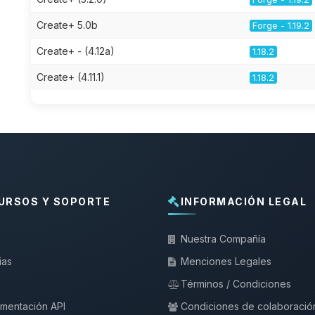
Create+ 5.0b
Forge - 1.19.2
Create+ - (4.12a)
1.18.2
Create+ (4.11.1)
1.18.2
URSOS Y SOPORTE
INFORMACIÓN LEGAL
Nuestra Compañía
ias
Menciones Legales
Términos / Condiciones
mentación API
Condiciones de colaboració