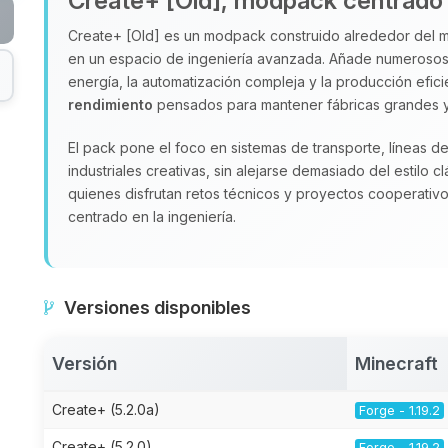
Create+ [Old], modpack centrado 
Create+ [Old] es un modpack construido alrededor del
en un espacio de ingeniería avanzada. Añade numeroso
energía, la automatización compleja y la producción efici
rendimiento
pensados para mantener fábricas grandes y 
El pack pone el foco en sistemas de transporte, líneas 
industriales creativas, sin alejarse demasiado del estilo c
quienes disfrutan retos técnicos y proyectos cooperativo
centrado en la ingeniería.
Versiones disponibles
Versión
Minecraft
Create+ (5.2.0a)
Forge - 1.19.2
Create+ (5.2.0)
Forge - 1.19.2