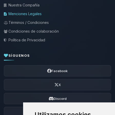
Nuestra Compañía
Menciones Legales
Términos / Condiciones
Condiciones de colaboración
Política de Privacidad
SÍGUENOS
Facebook
X
Discord
Foro
Utilizamos cookies