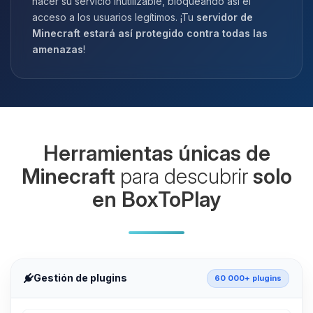
hacer su servicio inutilizable, bloqueando así el
acceso a los usuarios legítimos. ¡Tu
servidor de
Minecraft estará así protegido contra todas las
amenazas
!
Herramientas únicas de
Minecraft
para descubrir
solo
en BoxToPlay
Gestión de plugins
60 000+ plugins