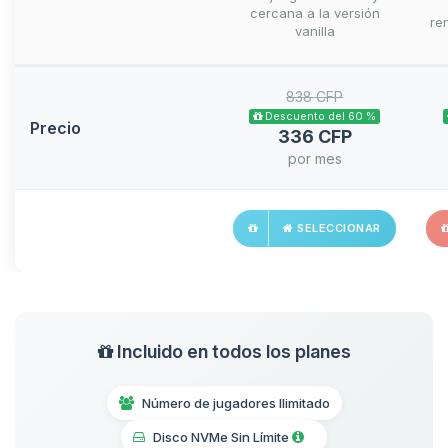
cercana a la versión
ren
vanilla
838 CFP
Descuento del 60 %
Precio
336 CFP
por mes
SELECCIONAR
Incluido en todos los planes
Número de jugadores Ilimitado
Disco NVMe Sin Límite