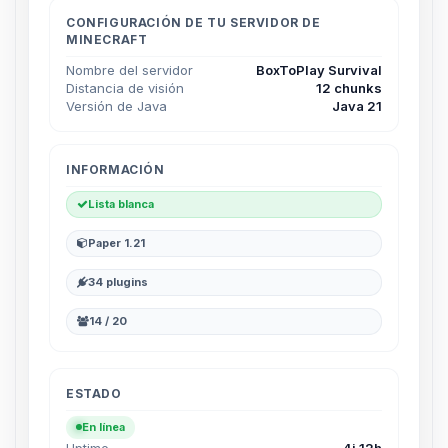
hablar! Soy Choupy, tu pequeno
asistente de BoxToPlay. Cuentame
CONFIGURACIÓN DE TU SERVIDOR DE
MINECRAFT
que necesitas y moveré mis
pequenos circuitos para ayudarte.
Nombre del servidor
BoxToPlay Survival
Distancia de visión
12 chunks
08/08/2026 01:18
Versión de Java
Java 21
INFORMACIÓN
Lista blanca
Paper 1.21
34 plugins
14 / 20
ESTADO
En línea
Uptime
4j 12h