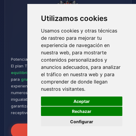
Utilizamos cookies
Usamos cookies y otras técnicas
de rastreo para mejorar tu
Titan
experiencia de navegación en
nuestra web, para mostrarte
Potencia y Resistencia para los Aventureros de Minecraft:
contenidos personalizados y
El plan Titan está diseñado para jugadores que buscan un
anuncios adecuados, para analizar
equilibrio perfecto entre rendimiento y flexibilidad
. Ideal
el tráfico en nuestra web y para
para
grupos de tamaño medio a grande
, ofrece una
comprender de donde llegan
experiencia de juego fluida y receptiva, incluso con
nuestros visitantes.
numerosos plugins y modpacks. Disfruta de una estabilidad
🍪
inigualable para sesiones de juego intensas y prolongadas,
Aceptar
garantizando que tus mundos permanezcan robustos y
Rechazar
receptivos!
Configurar
Desata el Poder