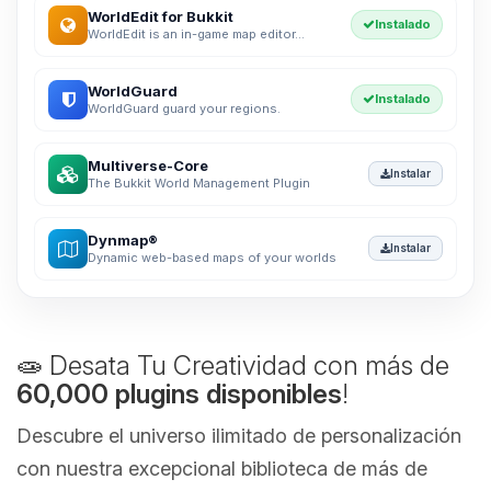
WorldEdit for Bukkit
Instalado
WorldEdit is an in-game map editor...
WorldGuard
Instalado
WorldGuard guard your regions.
Multiverse-Core
Instalar
The Bukkit World Management Plugin
Dynmap®
Instalar
Dynamic web-based maps of your worlds
🧫 Desata Tu Creatividad con más de
60,000 plugins disponibles
!
Descubre el universo ilimitado de personalización
con nuestra excepcional biblioteca de más de