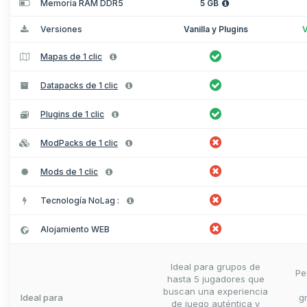
Memoria RAM DDR5
5 GB
Versiones
Vanilla y Plugins
V
Mapas de 1 clic
Datapacks de 1 clic
Plugins de 1 clic
ModPacks de 1 clic
Mods de 1 clic
Tecnología NoLag :
Alojamiento WEB
Ideal para grupos de
Pe
hasta 5 jugadores que
buscan una experiencia
Ideal para
g
de juego auténtica y