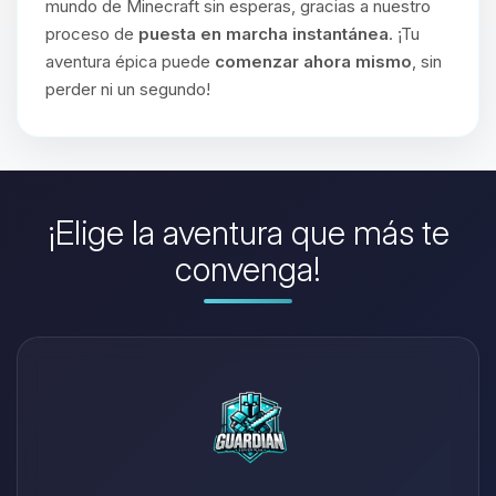
mundo de Minecraft sin esperas, gracias a nuestro
proceso de
puesta en marcha instantánea
. ¡Tu
aventura épica puede
comenzar ahora mismo
, sin
perder ni un segundo!
¡Elige la aventura que más te
convenga!