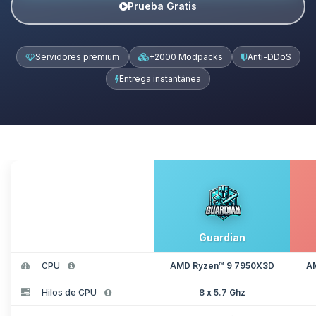
Prueba Gratis
Servidores premium
+2000 Modpacks
Anti-DDoS
Entrega instantánea
Guardian
CPU
AMD Ryzen™ 9 7950X3D
A
Hilos de CPU
8 x 5.7 Ghz