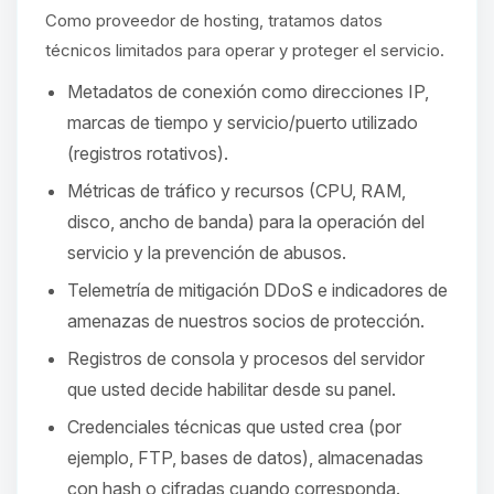
hablar! Soy Choupy, tu pequeno
Como proveedor de hosting, tratamos datos
asistente de BoxToPlay. Cuentame
que necesitas y moveré mis
técnicos limitados para operar y proteger el servicio.
pequenos circuitos para ayudarte.
Metadatos de conexión como direcciones IP,
08/08/2026 21:01
marcas de tiempo y servicio/puerto utilizado
(registros rotativos).
Métricas de tráfico y recursos (CPU, RAM,
disco, ancho de banda) para la operación del
servicio y la prevención de abusos.
Telemetría de mitigación DDoS e indicadores de
amenazas de nuestros socios de protección.
Registros de consola y procesos del servidor
que usted decide habilitar desde su panel.
Credenciales técnicas que usted crea (por
ejemplo, FTP, bases de datos), almacenadas
con hash o cifradas cuando corresponda.