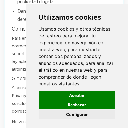
publicidad dirigida.
Derecho a no ser discriminado por ejercer sus
Utilizamos cookies
derechos.
Cómo ejercer sus derechos
Usamos cookies y otras técnicas
de rastreo para mejorar tu
Para enviar una solicitud (acceso, eliminación,
experiencia de navegación en
corrección, portabilidad u opt-out), abra un ticket de
nuestra web, para mostrarte
soporte:
/tickets
. Verificaremos su solicitud según la
contenidos personalizados y
ley aplicable. Se aceptan solicitudes por agente
anuncios adecuados, para analizar
autorizado con la debida prueba.
el tráfico en nuestra web y para
comprender de donde llegan
Global Privacy Control (GPC)
nuestros visitantes.
Si su navegador o extensión envía una señal Global
🍪
Aceptar
Privacy Control (GPC), la tratamos como una
solicitud de exclusión de venta/compartir cuando
Rechazar
corresponda.
Configurar
No vendemos ni compartimos información personal