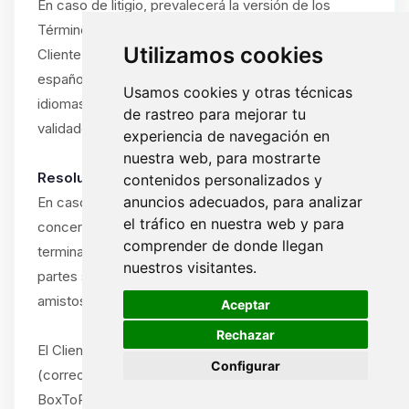
En caso de litigio, prevalecerá la versión de los
Términos y Condiciones en el idioma utilizado por el
Utilizamos cookies
Cliente durante la suscripción (francés, inglés o
español). Si el Cliente ha utilizado el sitio en varios
Usamos cookies y otras técnicas
idiomas, prevalecerá el idioma del último pedido
de rastreo para mejorar tu
validado.
experiencia de navegación en
nuestra web, para mostrarte
Resolución amistosa obligatoria:
contenidos personalizados y
anuncios adecuados, para analizar
En caso de disputa entre el Cliente y ByteLogic
el tráfico en nuestra web y para
concerniente a la interpretación, ejecución o
comprender de donde llegan
terminación de estos Términos y Condiciones, las
nuestros visitantes.
partes se comprometen a intentar resolver la disputa
🍪
amistosamente antes de cualquier acción legal.
Aceptar
Rechazar
El Cliente debe notificar la disputa por escrito
Configurar
(correo electrónico o carta certificada) al soporte de
BoxToPlay.com, describiendo la naturaleza del