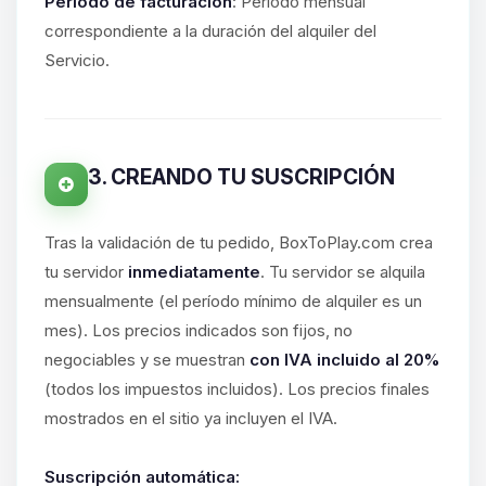
hablar! Soy Choupy, tu pequeno
Período de facturación
: Período mensual
asistente de BoxToPlay. Cuentame
correspondiente a la duración del alquiler del
que necesitas y moveré mis
Servicio.
pequenos circuitos para ayudarte.
08/08/2026 21:46
3. CREANDO TU SUSCRIPCIÓN
Tras la validación de tu pedido, BoxToPlay.com crea
tu servidor
inmediatamente
. Tu servidor se alquila
mensualmente (el período mínimo de alquiler es un
mes). Los precios indicados son fijos, no
negociables y se muestran
con IVA incluido al 20%
(todos los impuestos incluidos). Los precios finales
mostrados en el sitio ya incluyen el IVA.
Suscripción automática: