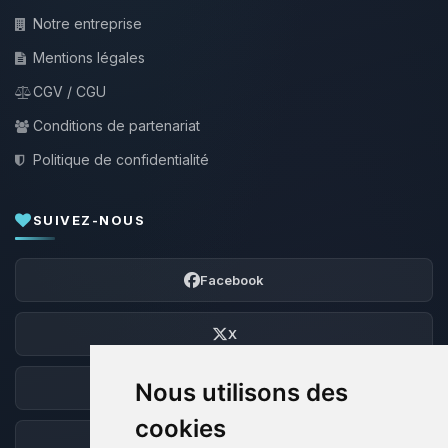
Notre entreprise
Mentions légales
CGV / CGU
Conditions de partenariat
Politique de confidentialité
SUIVEZ-NOUS
Facebook
X
Nous utilisons des
Discord
cookies
Forum