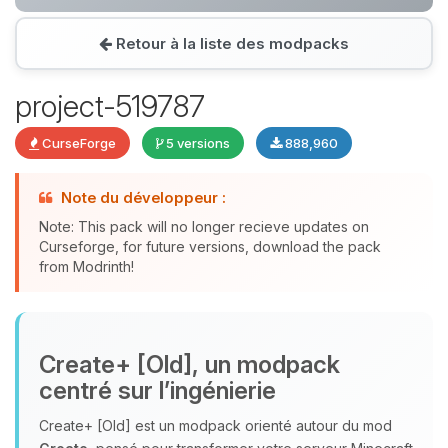
Retour à la liste des modpacks
Youpi, enfin quelqu’un pour me
parler ! Moi c’est Choupy, ton petit
project-519787
assistant BoxToPlay. Dis-moi ce dont
tu as besoin et je vais remuer mes
CurseForge
5 versions
888,960
petits circuits pour t’aider.
10/08/2026 à 04:20
Note du développeur :
Note: This pack will no longer recieve updates on
Curseforge, for future versions, download the pack
from Modrinth!
Create+ [Old], un modpack
centré sur l’ingénierie
Create+ [Old] est un modpack orienté autour du mod