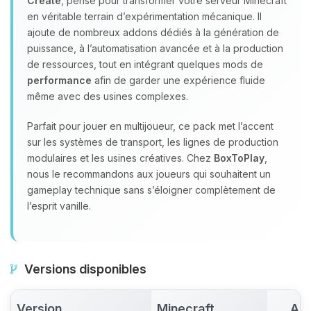
Create
, pensé pour transformer votre serveur Minecraft
en véritable terrain d’expérimentation mécanique. Il
ajoute de nombreux addons dédiés à la génération de
puissance, à l’automatisation avancée et à la production
de ressources, tout en intégrant quelques mods de
performance
afin de garder une expérience fluide
même avec des usines complexes.
Parfait pour jouer en multijoueur, ce pack met l’accent
sur les systèmes de transport, les lignes de production
modulaires et les usines créatives. Chez
BoxToPlay
,
nous le recommandons aux joueurs qui souhaitent un
gameplay technique sans s’éloigner complètement de
l’esprit vanille.
Versions disponibles
Version
Minecraft
Act