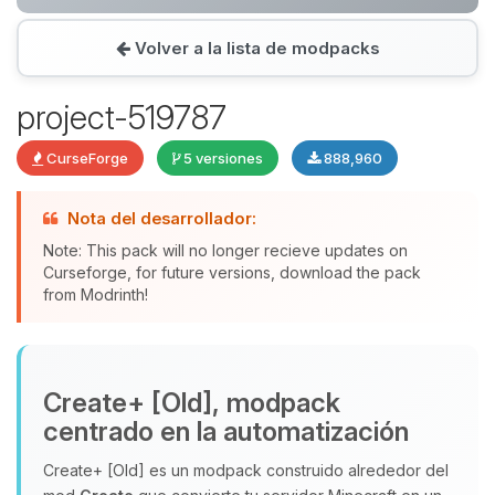
Volver a la lista de modpacks
Yupi, por fin alguien con quien
hablar! Soy Choupy, tu pequeno
project-519787
asistente de BoxToPlay. Cuentame
que necesitas y moveré mis
CurseForge
5 versiones
888,960
pequenos circuitos para ayudarte.
07/08/2026 20:15
Nota del desarrollador:
Note: This pack will no longer recieve updates on
Curseforge, for future versions, download the pack
from Modrinth!
Create+ [Old], modpack
centrado en la automatización
Create+ [Old] es un modpack construido alrededor del