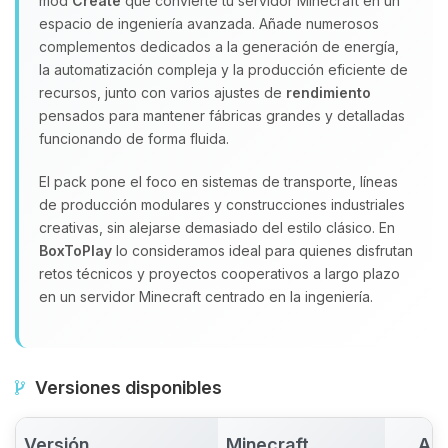
mod
Create
que convierte tu servidor Minecraft en un
espacio de ingeniería avanzada. Añade numerosos
complementos dedicados a la generación de energía,
la automatización compleja y la producción eficiente de
recursos, junto con varios ajustes de
rendimiento
pensados para mantener fábricas grandes y detalladas
funcionando de forma fluida.
El pack pone el foco en sistemas de transporte, líneas
de producción modulares y construcciones industriales
creativas, sin alejarse demasiado del estilo clásico. En
BoxToPlay
lo consideramos ideal para quienes disfrutan
retos técnicos y proyectos cooperativos a largo plazo
en un servidor Minecraft centrado en la ingeniería.
Versiones disponibles
Versión
Minecraft
Act