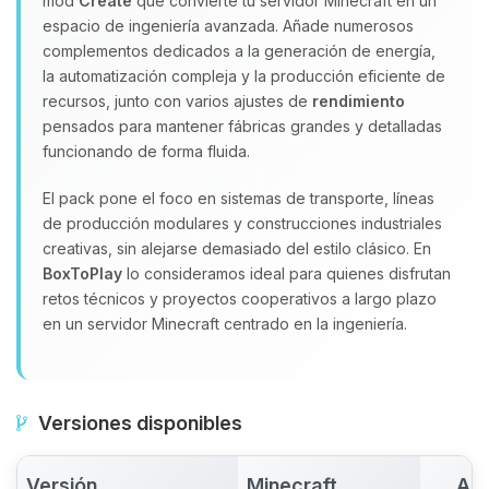
mod
Create
que convierte tu servidor Minecraft en un
espacio de ingeniería avanzada. Añade numerosos
complementos dedicados a la generación de energía,
la automatización compleja y la producción eficiente de
recursos, junto con varios ajustes de
rendimiento
pensados para mantener fábricas grandes y detalladas
funcionando de forma fluida.
El pack pone el foco en sistemas de transporte, líneas
de producción modulares y construcciones industriales
creativas, sin alejarse demasiado del estilo clásico. En
BoxToPlay
lo consideramos ideal para quienes disfrutan
retos técnicos y proyectos cooperativos a largo plazo
en un servidor Minecraft centrado en la ingeniería.
Versiones disponibles
Versión
Minecraft
Act