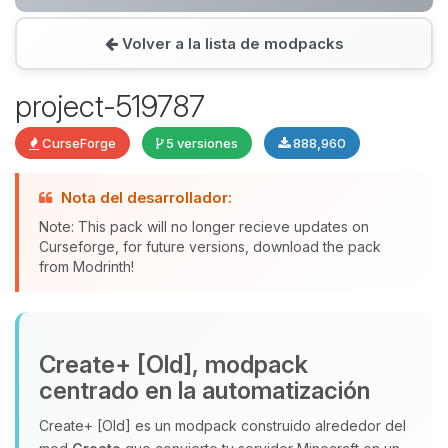
Volver a la lista de modpacks
Yupi, por fin alguien con quien
hablar! Soy Choupy, tu pequeno
project-519787
asistente de BoxToPlay. Cuentame
que necesitas y moveré mis
CurseForge
5 versiones
888,960
pequenos circuitos para ayudarte.
09/08/2026 16:04
Nota del desarrollador:
Note: This pack will no longer recieve updates on
Curseforge, for future versions, download the pack
from Modrinth!
Create+ [Old], modpack
centrado en la automatización
Create+ [Old] es un modpack construido alrededor del