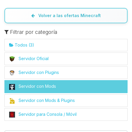
Volver a las ofertas Minecraft
Filtrar por categoría
Todos (3)
Servidor Oficial
Yupi, por fin alguien con quien
Servidor con Plugins
hablar! Soy Choupy, tu pequeno
asistente de BoxToPlay. Cuentame
Servidor con Mods
que necesitas y moveré mis
pequenos circuitos para ayudarte.
Servidor con Mods & Plugins
09/08/2026 13:12
Servidor para Consola / Móvil