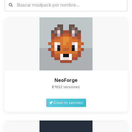
NeoForge
1652 versiones
Crear mi servidor