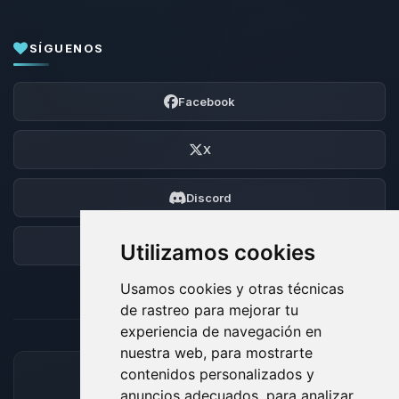
SÍGUENOS
Facebook
X
Discord
Foro
Utilizamos cookies
Usamos cookies y otras técnicas
de rastreo para mejorar tu
experiencia de navegación en
nuestra web, para mostrarte
contenidos personalizados y
MÉTODOS DE PAGO ACEPTADOS
anuncios adecuados, para analizar