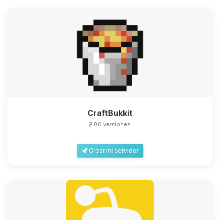
CraftBukkit
80 versiones
Crear mi servidor