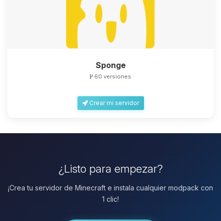
Sponge
60 versiones
Crear mi servidor
¿Listo para empezar?
¡Crea tu servidor de Minecraft e instala cualquier modpack con
1 clic!