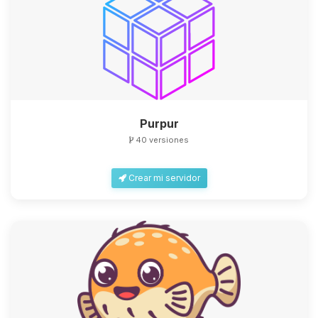
Purpur
40 versiones
Crear mi servidor