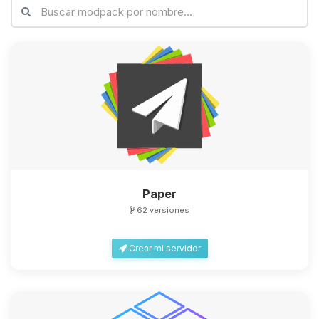
Yupi, por fin alguien con quien
hablar! Soy Choupy, tu pequeno
asistente de BoxToPlay. Cuentame
que necesitas y moveré mis
pequenos circuitos para ayudarte.
07/08/2026 17:10
Paper
62 versiones
Crear mi servidor