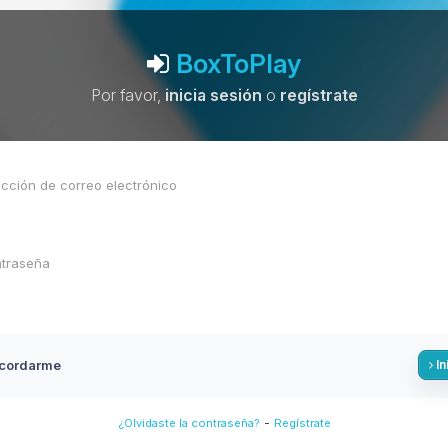
BoxToPlay
Por favor,
inicia sesión
o
regístrate
cordarme
In
-
¿Olvidaste la contraseña?
Regístrate