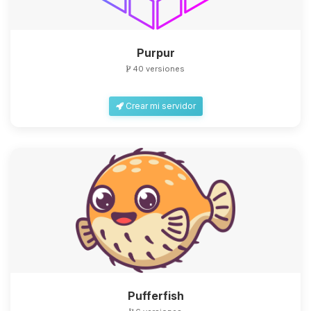
Purpur
40 versiones
Yupi, por fin alguien con quien
Crear mi servidor
hablar! Soy Choupy, tu pequeno
asistente de BoxToPlay. Cuentame
que necesitas y moveré mis
pequenos circuitos para ayudarte.
06/08/2026 19:02
Pufferfish