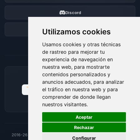
Discord
Foro
Utilizamos cookies
Usamos cookies y otras técnicas
de rastreo para mejorar tu
experiencia de navegación en
nuestra web, para mostrarte
contenidos personalizados y
MÉTODOS DE PAGO ACEPTADOS
anuncios adecuados, para analizar
el tráfico en nuestra web y para
comprender de donde llegan
nuestros visitantes.
🍪
Aceptar
Rechazar
2016-26
© BoxToPlay - Todos los derechos reservados por
Configurar