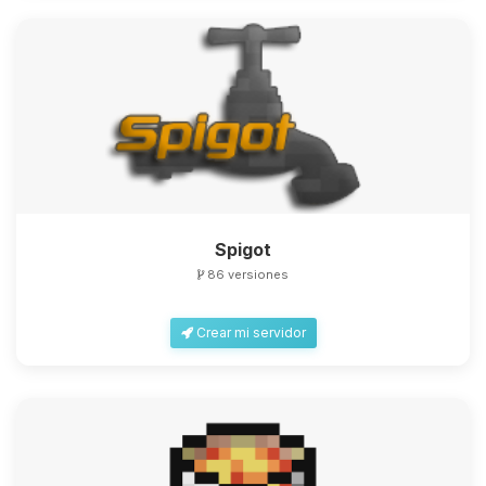
Spigot
86 versiones
Crear mi servidor