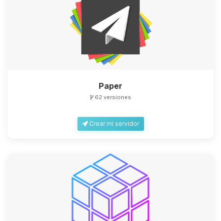
Paper
62 versiones
Crear mi servidor