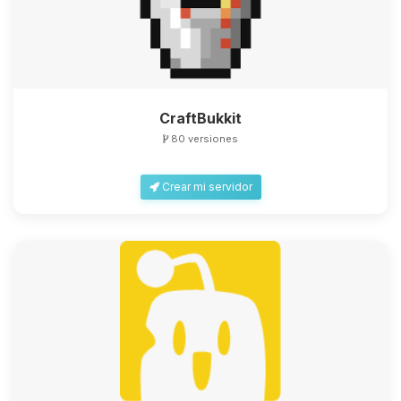
CraftBukkit
80 versiones
Crear mi servidor