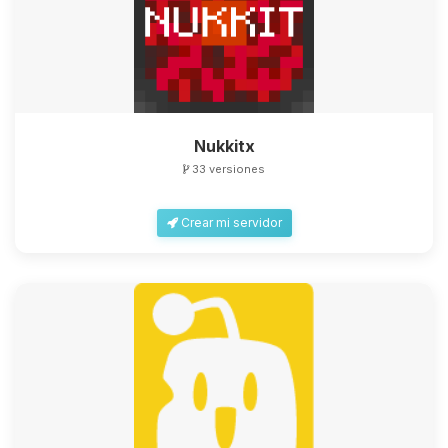
Nukkitx
33 versiones
Crear mi servidor