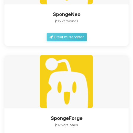
SpongeNeo
15 versiones
Crear mi servidor
SpongeForge
17 versiones