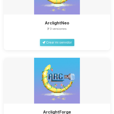
ArclightNeo
3 versiones
Crear mi servidor
ArclightForge