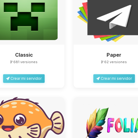
Classic
Paper
681 versiones
62 versiones
Crear mi servidor
Crear mi servidor