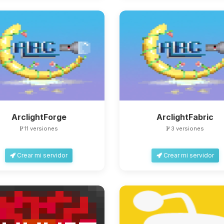
ArclightForge
ArclightFabric
11 versiones
3 versiones
Crear mi servidor
Crear mi servidor