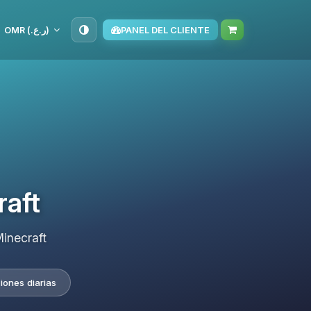
OMR (ر.ع.‏)
PANEL DEL CLIENTE
raft
inecraft
iones diarias