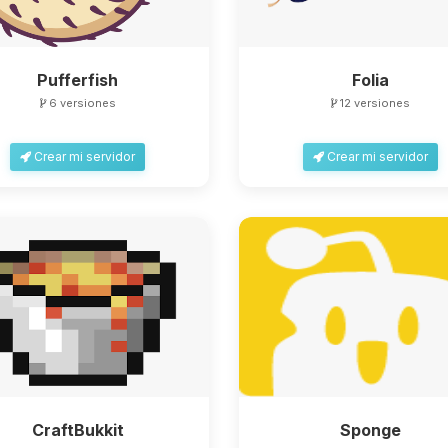
Pufferfish
Folia
6 versiones
12 versiones
Crear mi servidor
Crear mi servidor
CraftBukkit
Sponge