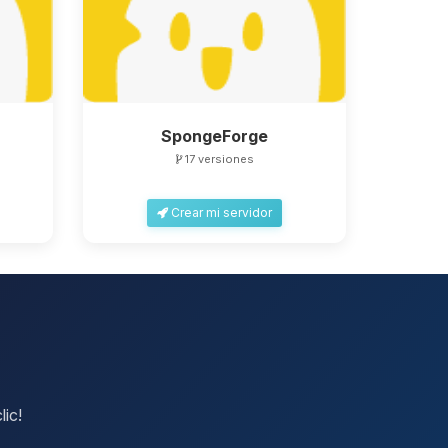
SpongeForge
17 versiones
Crear mi servidor
lic!