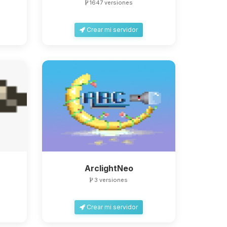
1647 versiones
Crear mi servidor
ArclightNeo
3 versiones
Crear mi servidor