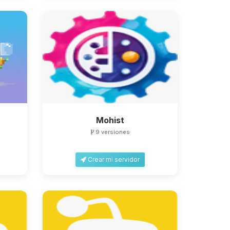
Mohist
9 versiones
Crear mi servidor