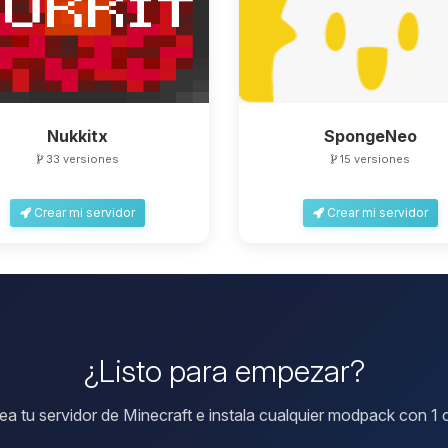
Nukkitx
SpongeNeo
33 versiones
15 versiones
Crear mi servidor
Crear mi servidor
¿Listo para empezar?
ea tu servidor de Minecraft e instala cualquier modpack con 1 c