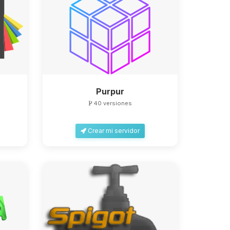
Purpur
40 versiones
Crear mi servidor