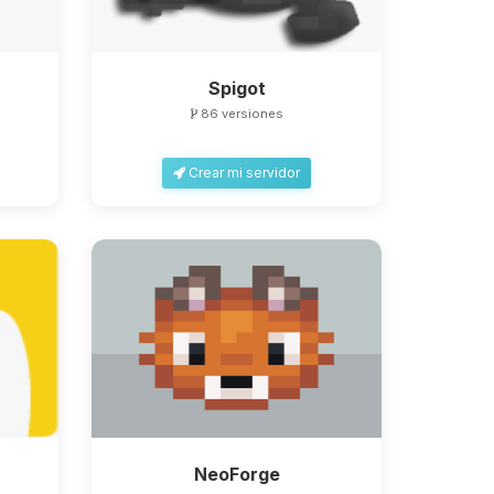
Spigot
86 versiones
Crear mi servidor
NeoForge