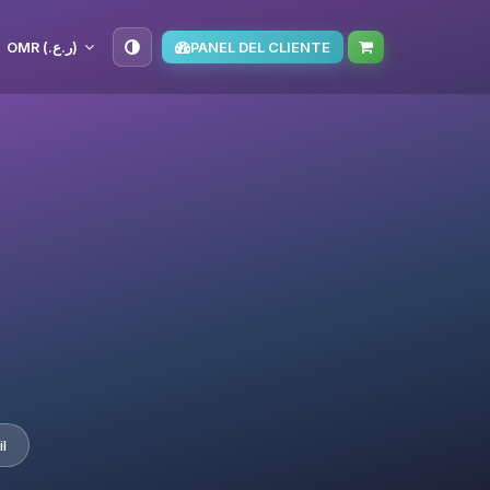
OMR (ر.ع.‏)
PANEL DEL CLIENTE
l