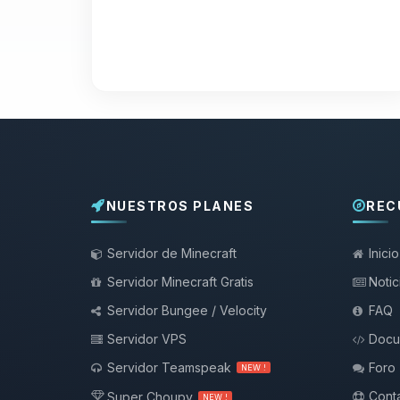
NUESTROS PLANES
REC
Servidor de Minecraft
Inicio
Servidor Minecraft Gratis
Notic
Servidor Bungee / Velocity
FAQ
Servidor VPS
Docu
Servidor Teamspeak
Foro
NEW !
Conta
Super Choupy
NEW !