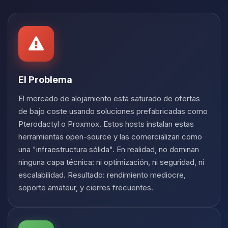
Yupi, por fin alguien con quien
hablar! Soy Choupy, tu pequeno
asistente de BoxToPlay. Cuentame
que necesitas y moveré mis
pequenos circuitos para ayudarte.
06/08/2026 20:55
El Problema
El mercado de alojamiento está saturado de ofertas
de bajo coste usando soluciones prefabricadas como
Pterodactyl o Proxmox. Estos hosts instalan estas
herramientas open-source y las comercializan como
una "infraestructura sólida". En realidad, no dominan
ninguna capa técnica: ni optimización, ni seguridad, ni
escalabilidad. Resultado: rendimiento mediocre,
soporte amateur, y cierres frecuentes.