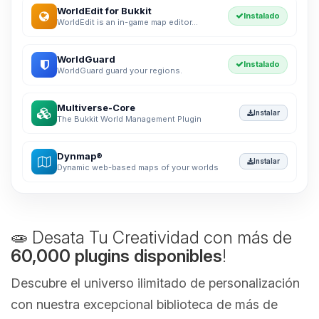
WorldEdit for Bukkit
Instalado
WorldEdit is an in-game map editor...
WorldGuard
Instalado
WorldGuard guard your regions.
Multiverse-Core
Instalar
The Bukkit World Management Plugin
Dynmap®
Instalar
Dynamic web-based maps of your worlds
🧫 Desata Tu Creatividad con más de
60,000 plugins disponibles
!
Descubre el universo ilimitado de personalización
con nuestra excepcional biblioteca de más de