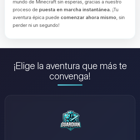
mundo de Minecraft sin esperas, gracias a nuestro
proceso de
puesta en marcha instantánea
. ¡Tu
aventura épica puede
comenzar ahora mismo
, sin
perder ni un segundo!
¡Elige la aventura que más te
convenga!