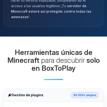
hacer su servicio inutilizable, bloqueando así el
acceso a los usuarios legítimos. ¡Tu
servidor de
Minecraft estará así protegido contra todas las
amenazas
!
Herramientas únicas de
Minecraft
para descubrir
solo
en BoxToPlay
Gestión de plugins
60 000+ plugins