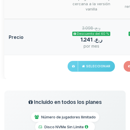
cercana a la versión
ren
vanilla
3.098 ر.ع.‏
Descuento del 60 %
Precio
1.241 ر.ع.‏
por mes
SELECCIONAR
Incluido en todos los planes
Número de jugadores Ilimitado
Disco NVMe Sin Límite