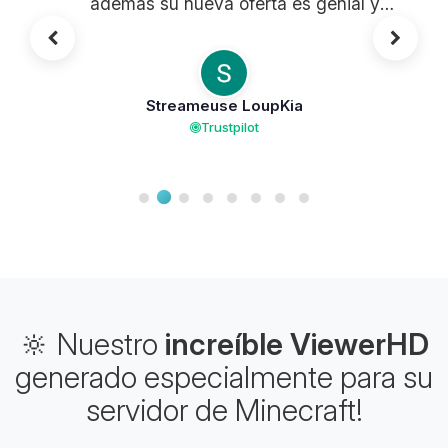
además su nueva oferta es genial y
su oferta guardian propone una
calidad increíble a precio inmejorable,
realmente los recomiendo si desean
Streameuse LoupKia
tener servidores de calidad para sus
Trustpilot
jugadores.
🔆 Nuestro
increíble ViewerHD
generado especialmente para su
servidor de Minecraft!