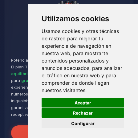
Utilizamos cookies
Usamos cookies y otras técnicas
de rastreo para mejorar tu
Titan
experiencia de navegación en
nuestra web, para mostrarte
Potencia y Resistencia para los Aventureros de Minecraft:
contenidos personalizados y
El plan Titan está diseñado para jugadores que buscan un
anuncios adecuados, para analizar
equilibrio perfecto entre rendimiento y flexibilidad
. Ideal
el tráfico en nuestra web y para
para
grupos de tamaño medio a grande
, ofrece una
comprender de donde llegan
experiencia de juego fluida y receptiva, incluso con
nuestros visitantes.
numerosos plugins y modpacks. Disfruta de una estabilidad
🍪
inigualable para sesiones de juego intensas y prolongadas,
Aceptar
garantizando que tus mundos permanezcan robustos y
Rechazar
receptivos!
Configurar
Desata el Poder