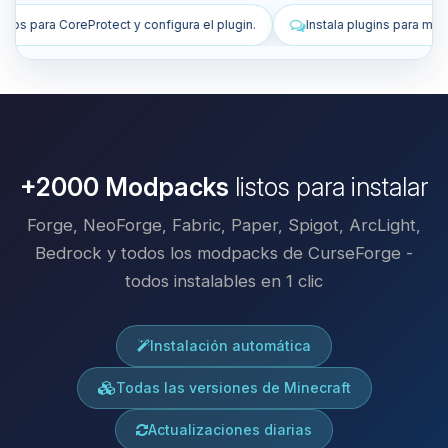
lugin.
Instala plugins para mejorar mi servidor.
Corrige todos 
+2000 Modpacks
listos para instalar
Forge, NeoForge, Fabric, Paper, Spigot, ArcLight,
Bedrock y todos los modpacks de CurseForge -
todos instalables en 1 clic
Instalación automática
Todas las versiones de Minecraft
Actualizaciones diarias