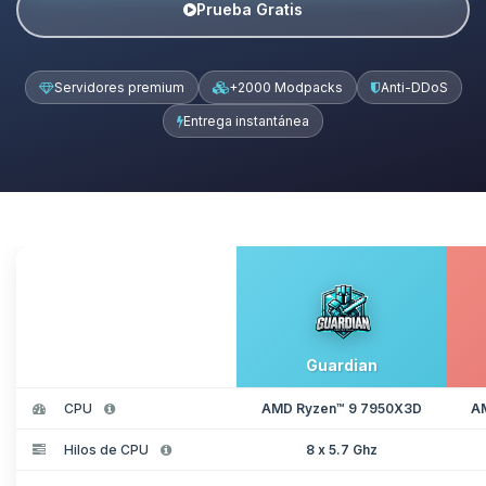
Prueba Gratis
Servidores premium
+2000 Modpacks
Anti-DDoS
Entrega instantánea
Guardian
CPU
AMD Ryzen™ 9 7950X3D
A
Hilos de CPU
8 x 5.7 Ghz