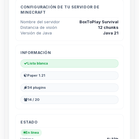
hablar! Soy Choupy, tu pequeno
asistente de BoxToPlay. Cuentame
CONFIGURACIÓN DE TU SERVIDOR DE
MINECRAFT
que necesitas y moveré mis
pequenos circuitos para ayudarte.
Nombre del servidor
BoxToPlay Survival
Distancia de visión
12 chunks
07/08/2026 20:04
Versión de Java
Java 21
INFORMACIÓN
Lista blanca
Paper 1.21
34 plugins
14 / 20
ESTADO
En línea
Uptime
4j 12h