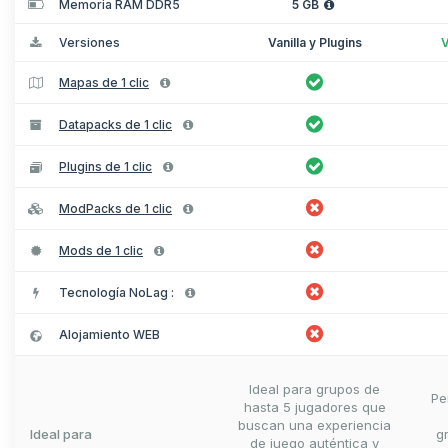
Memoria RAM DDR5
5 GB
Versiones
Vanilla y Plugins
V
Mapas de 1 clic
Datapacks de 1 clic
Plugins de 1 clic
ModPacks de 1 clic
Mods de 1 clic
Tecnología NoLag :
Alojamiento WEB
Ideal para grupos de
Pe
hasta 5 jugadores que
buscan una experiencia
Ideal para
g
de juego auténtica y