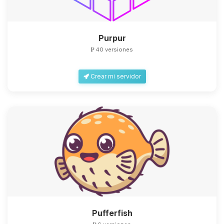
Purpur
40 versiones
Yupi, por fin alguien con quien
Crear mi servidor
hablar! Soy Choupy, tu pequeno
asistente de BoxToPlay. Cuentame
que necesitas y moveré mis
pequenos circuitos para ayudarte.
06/08/2026 08:22
Pufferfish