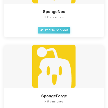
SpongeNeo
15 versiones
Crear mi servidor
SpongeForge
17 versiones