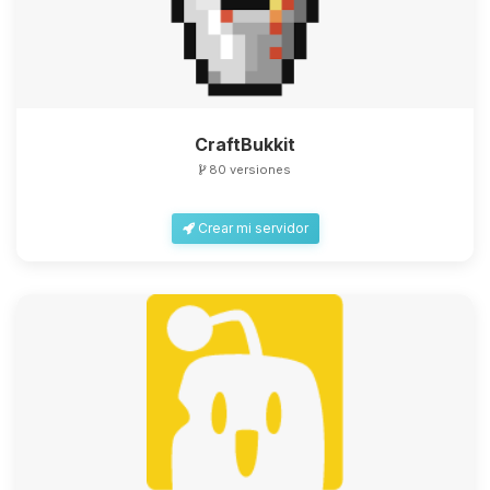
CraftBukkit
80 versiones
Crear mi servidor