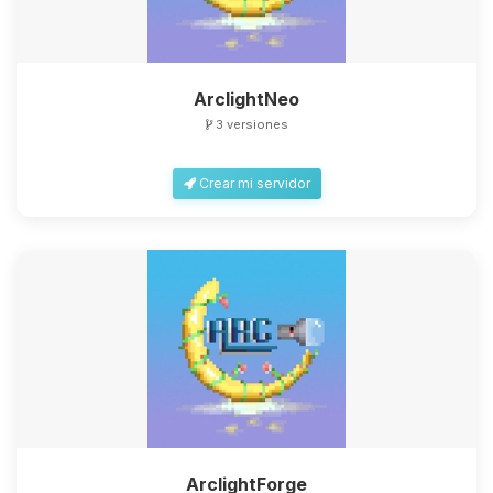
ArclightNeo
3 versiones
Crear mi servidor
ArclightForge