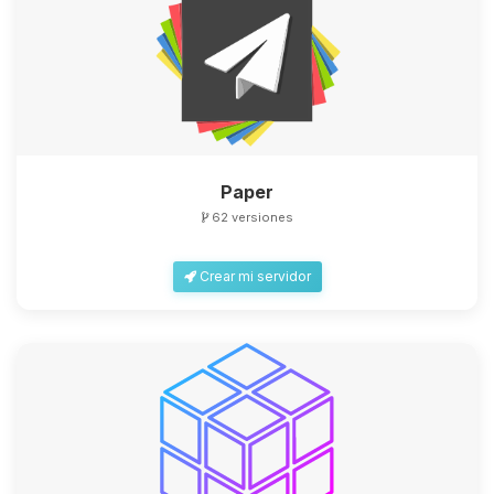
Paper
62 versiones
Crear mi servidor