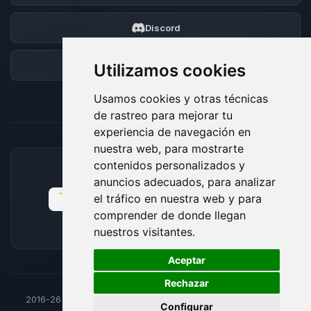
Discord
Foro
Utilizamos cookies
Usamos cookies y otras técnicas
de rastreo para mejorar tu
experiencia de navegación en
nuestra web, para mostrarte
contenidos personalizados y
MÉTODOS DE PAGO ACEPTADOS
anuncios adecuados, para analizar
el tráfico en nuestra web y para
comprender de donde llegan
nuestros visitantes.
🍪
Aceptar
Rechazar
2016-26
© BoxToPlay - Todos los derechos reservados por
Configurar