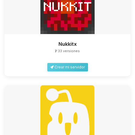
Nukkitx
33 versiones
Crear mi servidor