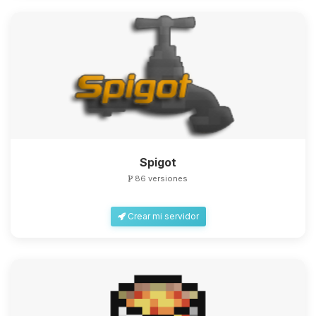
Spigot
86 versiones
Crear mi servidor