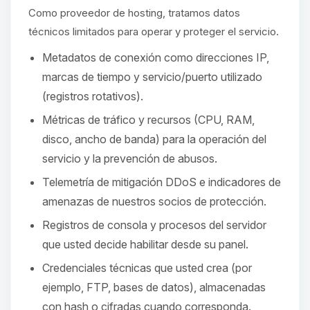
hablar! Soy Choupy, tu pequeno
Como proveedor de hosting, tratamos datos
asistente de BoxToPlay. Cuentame
que necesitas y moveré mis
técnicos limitados para operar y proteger el servicio.
pequenos circuitos para ayudarte.
Metadatos de conexión como direcciones IP,
06/08/2026 23:36
marcas de tiempo y servicio/puerto utilizado
(registros rotativos).
Métricas de tráfico y recursos (CPU, RAM,
disco, ancho de banda) para la operación del
servicio y la prevención de abusos.
Telemetría de mitigación DDoS e indicadores de
amenazas de nuestros socios de protección.
Registros de consola y procesos del servidor
que usted decide habilitar desde su panel.
Credenciales técnicas que usted crea (por
ejemplo, FTP, bases de datos), almacenadas
con hash o cifradas cuando corresponda.