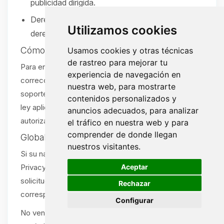
publicidad dirigida.
Derecho a no ser discriminado por ejercer sus
Utilizamos cookies
derechos.
Cómo ejercer sus derechos
Usamos cookies y otras técnicas
de rastreo para mejorar tu
Para enviar una solicitud (acceso, eliminación,
experiencia de navegación en
corrección, portabilidad u opt-out), abra un ticket de
nuestra web, para mostrarte
soporte:
/tickets
. Verificaremos su solicitud según la
contenidos personalizados y
ley aplicable. Se aceptan solicitudes por agente
anuncios adecuados, para analizar
autorizado con la debida prueba.
el tráfico en nuestra web y para
comprender de donde llegan
Global Privacy Control (GPC)
nuestros visitantes.
Si su navegador o extensión envía una señal Global
🍪
Aceptar
Privacy Control (GPC), la tratamos como una
solicitud de exclusión de venta/compartir cuando
Rechazar
corresponda.
Configurar
No vendemos ni compartimos información personal