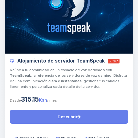
Yupi, por fin alguien con quien
hablar! Soy Choupy, tu pequeno
asistente de BoxToPlay. Cuentame
Alojamiento de servidor TeamSpeak
NEW !
que necesitas y moveré mis
pequenos circuitos para ayudarte.
Reúne a tu comunidad en un espacio de voz dedicado con
TeamSpeak
, la referencia de los servidores de voz gaming. Disfruta
10/08/2026 05:54
de una comunicación
clara e instantánea
, gestiona tus canales
libremente y personaliza cada detalle de tu servidor.
315.15
Ksh
Desde
/ mes
Descubrir