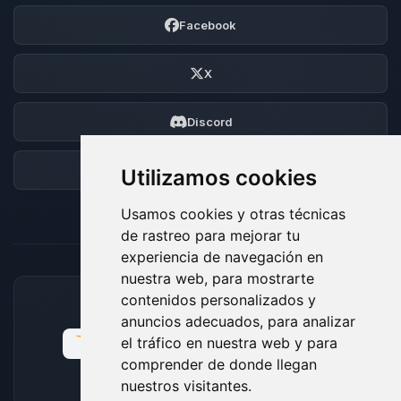
Facebook
X
Discord
Foro
Utilizamos cookies
Usamos cookies y otras técnicas
de rastreo para mejorar tu
experiencia de navegación en
nuestra web, para mostrarte
contenidos personalizados y
MÉTODOS DE PAGO ACEPTADOS
anuncios adecuados, para analizar
el tráfico en nuestra web y para
comprender de donde llegan
nuestros visitantes.