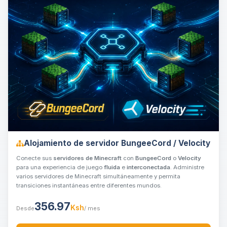
Alojamiento de servidor BungeeCord / Velocity
Conecte sus
servidores de Minecraft
con
BungeeCord
o
Velocity
para una experiencia de juego
fluida
e
interconectada
. Administre
varios servidores de Minecraft simultáneamente y permita
transiciones instantáneas entre diferentes mundos.
356.97
Ksh
Desde
/ mes