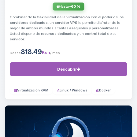
Hasta
-60 %
Combinando la
flexibilidad
de la
virtualización
con el
poder
de los
servidores dedicados
, un
servidor VPS
le permite disfrutar de lo
mejor de ambos mundos
a tarifas
asequibles
y
personalizadas
.
Usted dispone de
recursos dedicados
y un
control total
de su
servidor
.
818.49
Ksh
Desde
/ mes
Descubrir
Virtualización KVM
Linux / Windows
Docker