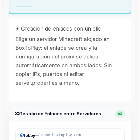
hablar! Soy Choupy, tu pequeno
asistente de BoxToPlay. Cuentame
que necesitas y moveré mis
pequenos circuitos para ayudarte.
⚡ Creación de enlaces con un clic
07/08/2026 20:07
Elige un servidor Minecraft alojado en
BoxToPlay: el enlace se crea y la
configuración del proxy se aplica
automáticamente en ambos lados. Sin
copiar IPs, puertos ni editar
server.properties a mano.
Gestión de Enlaces entre Servidores
3
lobby
lobby.boxtoplay.com