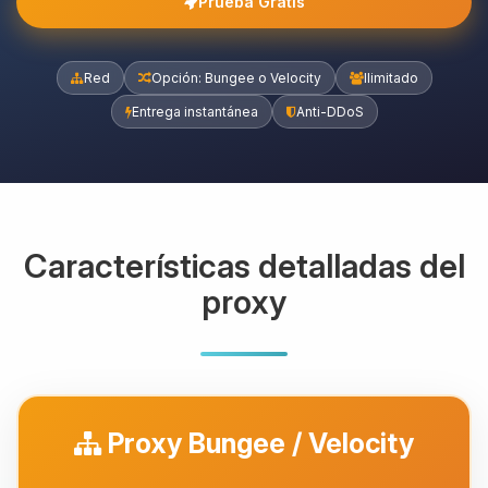
Prueba Gratis
Red
Opción: Bungee o Velocity
Ilimitado
Entrega instantánea
Anti-DDoS
Características detalladas del
proxy
Proxy Bungee / Velocity