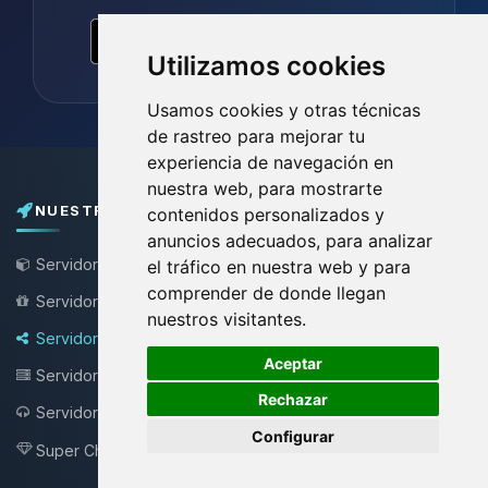
Utilizamos cookies
Usamos cookies y otras técnicas
de rastreo para mejorar tu
experiencia de navegación en
nuestra web, para mostrarte
NUESTROS PLANES
contenidos personalizados y
anuncios adecuados, para analizar
Servidor de Minecraft
el tráfico en nuestra web y para
comprender de donde llegan
Servidor Minecraft Gratis
nuestros visitantes.
Servidor Bungee / Velocity
🍪
Aceptar
Servidor VPS
Rechazar
Servidor Teamspeak
NEW !
Configurar
Super Choupy
NEW !