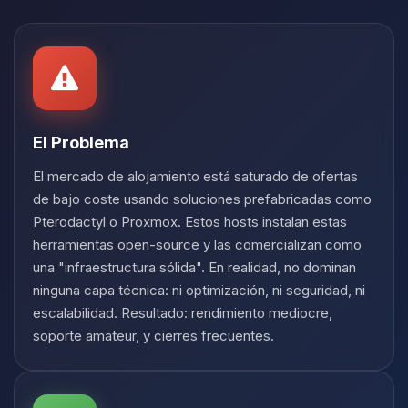
Yupi, por fin alguien con quien
hablar! Soy Choupy, tu pequeno
asistente de BoxToPlay. Cuentame
que necesitas y moveré mis
pequenos circuitos para ayudarte.
09/08/2026 16:31
El Problema
El mercado de alojamiento está saturado de ofertas
de bajo coste usando soluciones prefabricadas como
Pterodactyl o Proxmox. Estos hosts instalan estas
herramientas open-source y las comercializan como
una "infraestructura sólida". En realidad, no dominan
ninguna capa técnica: ni optimización, ni seguridad, ni
escalabilidad. Resultado: rendimiento mediocre,
soporte amateur, y cierres frecuentes.