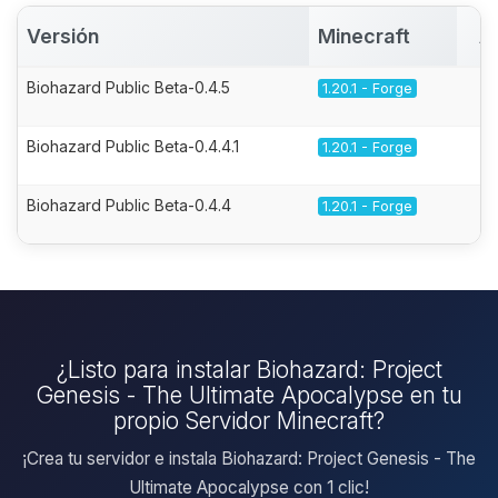
Versión
Minecraft
A
Biohazard Public Beta-0.4.5
1.20.1 - Forge
Biohazard Public Beta-0.4.4.1
1.20.1 - Forge
Biohazard Public Beta-0.4.4
1.20.1 - Forge
¿Listo para instalar Biohazard: Project
Genesis - The Ultimate Apocalypse en tu
propio Servidor Minecraft?
¡Crea tu servidor e instala Biohazard: Project Genesis - The
Ultimate Apocalypse con 1 clic!