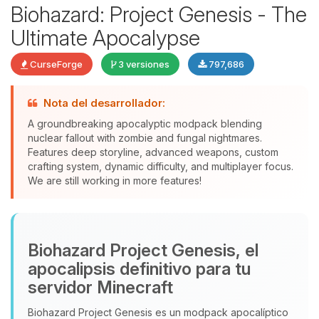
Biohazard: Project Genesis - The
Ultimate Apocalypse
CurseForge
3 versiones
797,686
Nota del desarrollador:
Yupi, por fin alguien con quien
A groundbreaking apocalyptic modpack blending
hablar! Soy Choupy, tu pequeno
nuclear fallout with zombie and fungal nightmares.
asistente de BoxToPlay. Cuentame
Features deep storyline, advanced weapons, custom
que necesitas y moveré mis
crafting system, dynamic difficulty, and multiplayer focus.
We are still working in more features!
pequenos circuitos para ayudarte.
10/08/2026 11:56
Biohazard Project Genesis, el
apocalipsis definitivo para tu
servidor Minecraft
Biohazard Project Genesis es un modpack apocalíptico