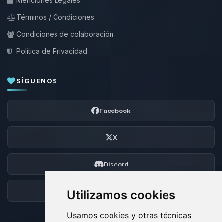
Menciones Legales
Términos / Condiciones
Condiciones de colaboración
Política de Privacidad
SÍGUENOS
Facebook
X
Discord
Foro
Utilizamos cookies
Usamos cookies y otras técnicas