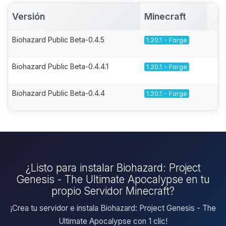
Versión
Minecraft
A
Biohazard Public Beta-0.4.5
1.20.1 - Forge
Biohazard Public Beta-0.4.4.1
1.20.1 - Forge
Biohazard Public Beta-0.4.4
1.20.1 - Forge
¿Listo para instalar Biohazard: Project
Genesis - The Ultimate Apocalypse en tu
propio Servidor Minecraft?
¡Crea tu servidor e instala Biohazard: Project Genesis - The
Ultimate Apocalypse con 1 clic!