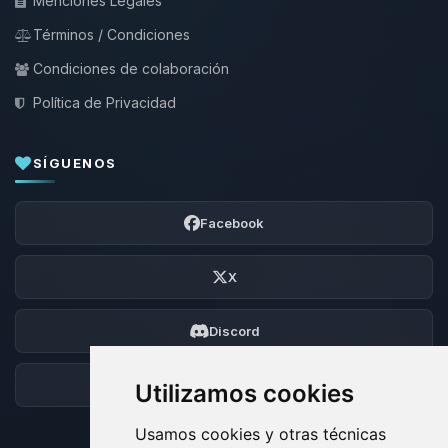
Menciones Legales
Términos / Condiciones
Condiciones de colaboración
Política de Privacidad
SÍGUENOS
Facebook
X
Discord
Foro
Utilizamos cookies
Usamos cookies y otras técnicas