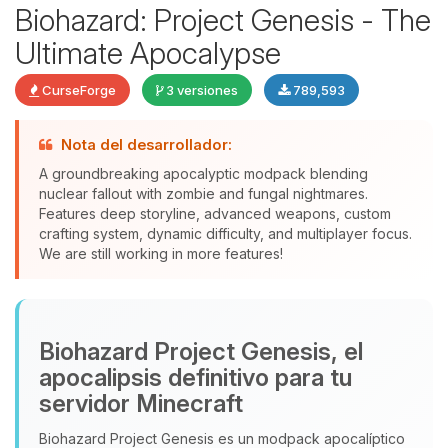
Biohazard: Project Genesis - The
Ultimate Apocalypse
CurseForge
3 versiones
789,593
Nota del desarrollador:
Yupi, por fin alguien con quien
A groundbreaking apocalyptic modpack blending
hablar! Soy Choupy, tu pequeno
nuclear fallout with zombie and fungal nightmares.
asistente de BoxToPlay. Cuentame
Features deep storyline, advanced weapons, custom
que necesitas y moveré mis
crafting system, dynamic difficulty, and multiplayer focus.
We are still working in more features!
pequenos circuitos para ayudarte.
08/08/2026 12:22
Biohazard Project Genesis, el
apocalipsis definitivo para tu
servidor Minecraft
Biohazard Project Genesis es un modpack apocalíptico