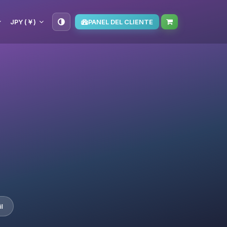
JPY (￥)
PANEL DEL CLIENTE
l