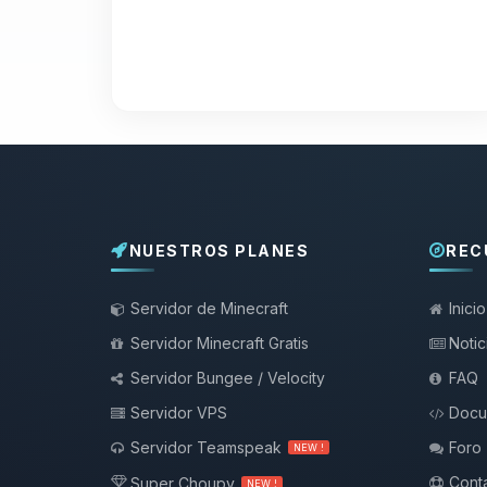
NUESTROS PLANES
REC
Servidor de Minecraft
Inicio
Servidor Minecraft Gratis
Notic
Servidor Bungee / Velocity
FAQ
Servidor VPS
Docu
Servidor Teamspeak
Foro
NEW !
Conta
Super Choupy
NEW !