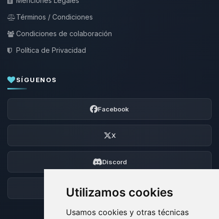
Menciones Legales
Términos / Condiciones
Condiciones de colaboración
Política de Privacidad
SÍGUENOS
Facebook
X
Discord
Foro
Utilizamos cookies
Usamos cookies y otras técnicas