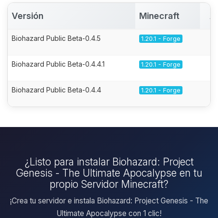
Versión
Minecraft
A
Biohazard Public Beta-0.4.5
1.20.1 - Forge
Biohazard Public Beta-0.4.4.1
1.20.1 - Forge
Biohazard Public Beta-0.4.4
1.20.1 - Forge
¿Listo para instalar Biohazard: Project
Genesis - The Ultimate Apocalypse en tu
propio Servidor Minecraft?
¡Crea tu servidor e instala Biohazard: Project Genesis - The
Ultimate Apocalypse con 1 clic!