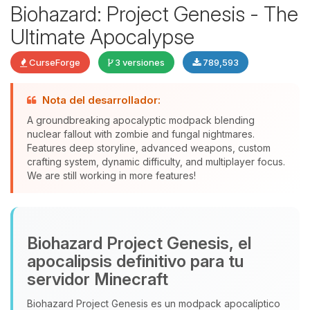
Biohazard: Project Genesis - The
Ultimate Apocalypse
CurseForge
3 versiones
789,593
Nota del desarrollador:
Yupi, por fin alguien con quien
A groundbreaking apocalyptic modpack blending
hablar! Soy Choupy, tu pequeno
nuclear fallout with zombie and fungal nightmares.
asistente de BoxToPlay. Cuentame
Features deep storyline, advanced weapons, custom
que necesitas y moveré mis
crafting system, dynamic difficulty, and multiplayer focus.
We are still working in more features!
pequenos circuitos para ayudarte.
08/08/2026 12:24
Biohazard Project Genesis, el
apocalipsis definitivo para tu
servidor Minecraft
Biohazard Project Genesis es un modpack apocalíptico