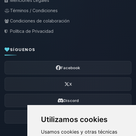
Menciones Legales
Términos / Condiciones
Condiciones de colaboración
Política de Privacidad
SÍGUENOS
Facebook
X
Discord
Foro
Utilizamos cookies
Usamos cookies y otras técnicas