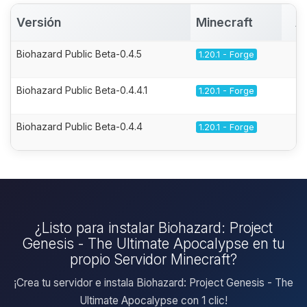
Versión
Minecraft
A
Biohazard Public Beta-0.4.5
1.20.1 - Forge
Biohazard Public Beta-0.4.4.1
1.20.1 - Forge
Biohazard Public Beta-0.4.4
1.20.1 - Forge
¿Listo para instalar Biohazard: Project
Genesis - The Ultimate Apocalypse en tu
propio Servidor Minecraft?
¡Crea tu servidor e instala Biohazard: Project Genesis - The
Ultimate Apocalypse con 1 clic!