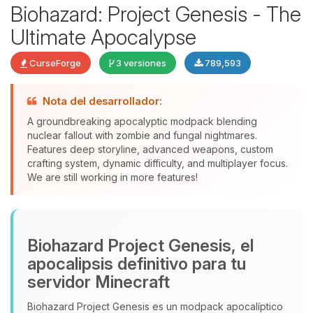
Biohazard: Project Genesis - The
Ultimate Apocalypse
CurseForge
3 versiones
789,593
Nota del desarrollador:
Yupi, por fin alguien con quien
A groundbreaking apocalyptic modpack blending
hablar! Soy Choupy, tu pequeno
nuclear fallout with zombie and fungal nightmares.
asistente de BoxToPlay. Cuentame
Features deep storyline, advanced weapons, custom
que necesitas y moveré mis
crafting system, dynamic difficulty, and multiplayer focus.
We are still working in more features!
pequenos circuitos para ayudarte.
08/08/2026 03:08
Biohazard Project Genesis, el
apocalipsis definitivo para tu
servidor Minecraft
Biohazard Project Genesis es un modpack apocalíptico