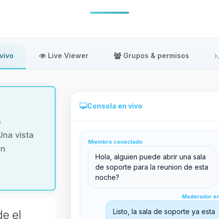
vivo
Live Viewer
Grupos & permisos
Consola en vivo
s
Una vista
Miembro conectado
in
Administración directa desde el panel
Hola, alguien puede abrir una sala
de soporte para la reunion de esta
noche?
Moderador en línea
Moderador en
support@boxtoplay.com
Listo, la sala de soporte ya esta
de el