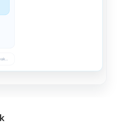
Expulsar del canal
ak...
ak