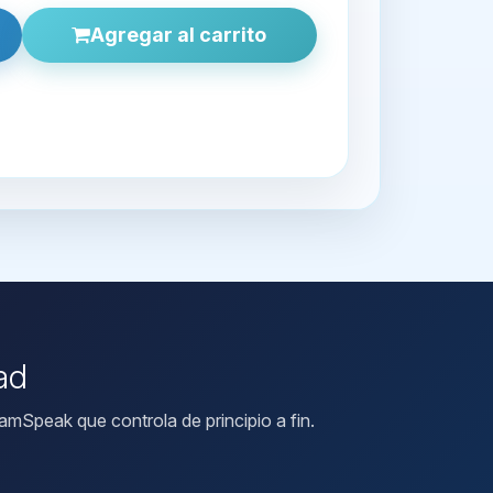
Agregar al carrito
ad
mSpeak que controla de principio a fin.