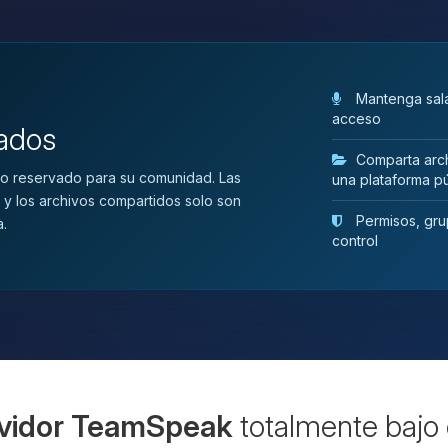
Mantenga sala
acceso
vados
Comparta arch
o reservado para su comunidad. Las
una plataforma pú
 y los archivos compartidos solo son
Permisos, grup
a.
control
vidor TeamSpeak
totalmente bajo 