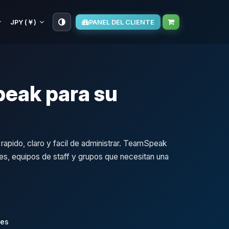
JPY (￥)
PANEL DEL CLIENTE
eak para su
apido, claro y facil de administrar. TeamSpeak
nes, equipos de staff y grupos que necesitan una
les