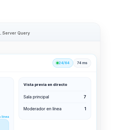
Server Query
24/64
74 ms
Vista previa en directo
clid 42
Sala principal
7
Moderador en línea
1
Editar permisos
 línea
Editar permisos