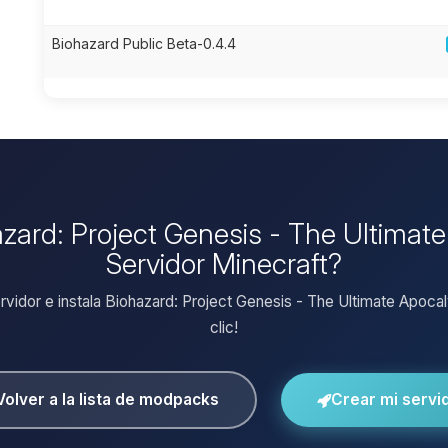
Biohazard Public Beta-0.4.4
hazard: Project Genesis - The Ultimat
Servidor Minecraft?
ervidor e instala Biohazard: Project Genesis - The Ultimate Apoca
clic!
Volver a la lista de modpacks
Crear mi servi