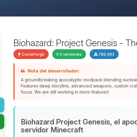
Biohazard: Project Genesis - T
CurseForge
3 versiones
789,593
Nota del desarrollador:
A groundbreaking apocalyptic modpack blending nuclear f
Features deep storyline, advanced weapons, custom crafti
focus. We are still working in more features!
Biohazard Project Genesis, el apoca
servidor Minecraft