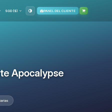
SGD ($)
PANEL DEL CLIENTE
ate Apocalypse
iarias