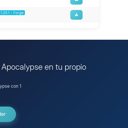
1.20.1 - Forge
e Apocalypse en tu propio
lypse con 1
dor