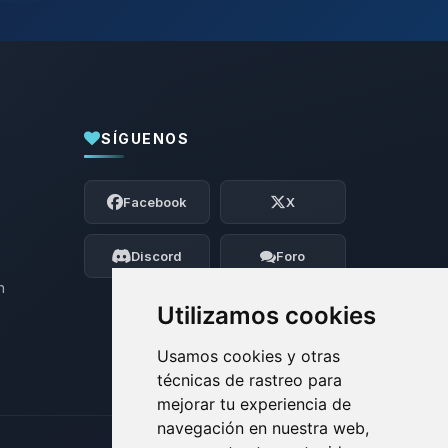
SÍGUENOS
Yupi, por fin alguien con quien hablar!
Soy Choupy, tu pequeno asistente de
Facebook
X
BoxToPlay. Cuentame que necesitas y
moveré mis pequenos circuitos para
ayudarte.
Discord
Foro
07/08/2026 06:20
n
Utilizamos cookies
Usamos cookies y otras
técnicas de rastreo para
mejorar tu experiencia de
navegación en nuestra web,