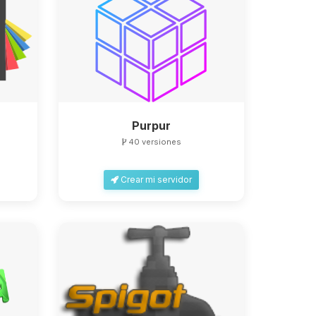
Purpur
40 versiones
Crear mi servidor