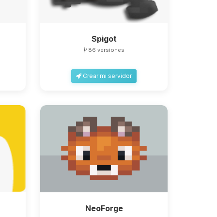
Spigot
86 versiones
Crear mi servidor
NeoForge