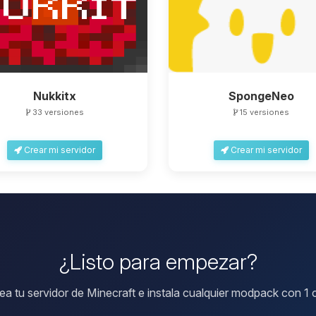
Nukkitx
SpongeNeo
33 versiones
15 versiones
Crear mi servidor
Crear mi servidor
¿Listo para empezar?
ea tu servidor de Minecraft e instala cualquier modpack con 1 c