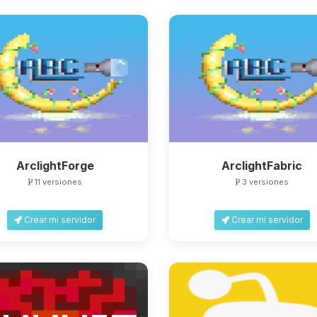
ArclightForge
ArclightFabric
11 versiones
3 versiones
Crear mi servidor
Crear mi servidor