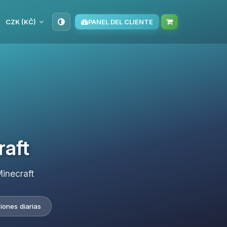
CZK (KČ)
PANEL DEL CLIENTE
raft
inecraft
iones diarias