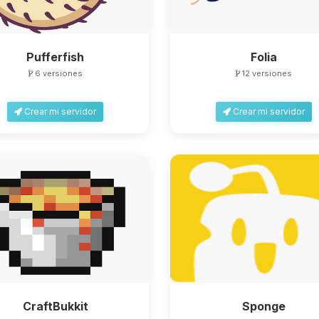
Pufferfish
Folia
6 versiones
12 versiones
Crear mi servidor
Crear mi servidor
CraftBukkit
Sponge