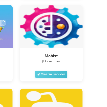
Mohist
9 versiones
Crear mi servidor