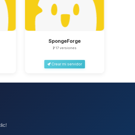
SpongeForge
17 versiones
Crear mi servidor
lic!