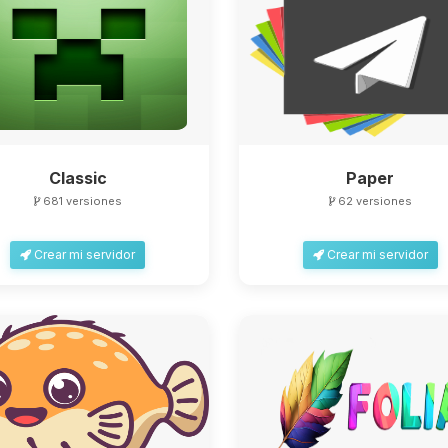
Classic
Paper
681 versiones
62 versiones
Crear mi servidor
Crear mi servidor