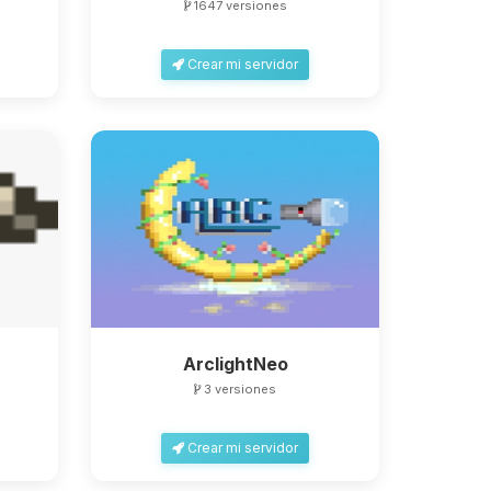
1647 versiones
Crear mi servidor
ArclightNeo
3 versiones
Crear mi servidor