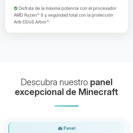
Disfruta de la máxima potencia con el procesador
AMD Ryzen™ 9 y seguridad total con la protección
Anti-DDoS Arbor™.
Yupi, por fin alguien con quien
hablar! Soy Choupy, tu pequeno
asistente de BoxToPlay. Cuentame
que necesitas y moveré mis
pequenos circuitos para ayudarte.
08/08/2026 08:52
Descubra nuestro
panel
excepcional de Minecraft
Panel