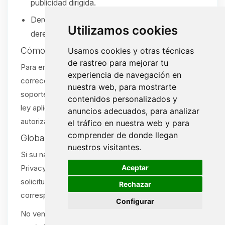
publicidad dirigida.
Derecho a no ser discriminado por ejercer sus
Utilizamos cookies
derechos.
Cómo ejercer sus derechos
Usamos cookies y otras técnicas
de rastreo para mejorar tu
Para enviar una solicitud (acceso, eliminación,
experiencia de navegación en
corrección, portabilidad u opt-out), abra un ticket de
nuestra web, para mostrarte
soporte:
/tickets
. Verificaremos su solicitud según la
contenidos personalizados y
ley aplicable. Se aceptan solicitudes por agente
anuncios adecuados, para analizar
autorizado con la debida prueba.
el tráfico en nuestra web y para
comprender de donde llegan
Global Privacy Control (GPC)
nuestros visitantes.
Si su navegador o extensión envía una señal Global
🍪
Aceptar
Privacy Control (GPC), la tratamos como una
solicitud de exclusión de venta/compartir cuando
Rechazar
corresponda.
Configurar
No vendemos ni compartimos información personal