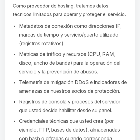
hablar! Soy Choupy, tu pequeno
Como proveedor de hosting, tratamos datos
asistente de BoxToPlay. Cuentame
que necesitas y moveré mis
técnicos limitados para operar y proteger el servicio.
pequenos circuitos para ayudarte.
Metadatos de conexión como direcciones IP,
06/08/2026 12:08
marcas de tiempo y servicio/puerto utilizado
(registros rotativos).
Métricas de tráfico y recursos (CPU, RAM,
disco, ancho de banda) para la operación del
servicio y la prevención de abusos.
Telemetría de mitigación DDoS e indicadores de
amenazas de nuestros socios de protección.
Registros de consola y procesos del servidor
que usted decide habilitar desde su panel.
Credenciales técnicas que usted crea (por
ejemplo, FTP, bases de datos), almacenadas
con hash o cifradas cuando corresponda.