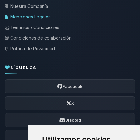
Nuestra Compañía
Menciones Legales
Términos / Condiciones
Condiciones de colaboración
Política de Privacidad
SÍGUENOS
Facebook
X
Discord
Foro
Utilizamos cookies