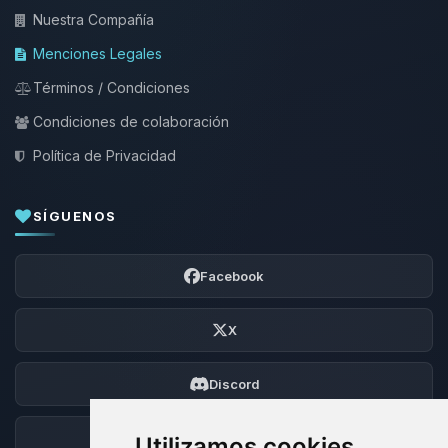
Nuestra Compañía
Menciones Legales
Términos / Condiciones
Condiciones de colaboración
Política de Privacidad
SÍGUENOS
Facebook
X
Discord
Foro
Utilizamos cookies