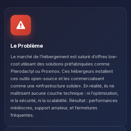
Youpi, enfin quelqu’un pour me
parler ! Moi c’est Choupy, ton petit
assistant BoxToPlay. Dis-moi ce dont
tu as besoin et je vais remuer mes
petits circuits pour t’aider.
07/08/2026 à 15:18
Le Problème
Le marché de l’hébergement est saturé d’offres low-
cost utilisant des solutions préfabriquées comme
Pterodactyl ou Proxmox. Ces hébergeurs installent
ces outils open-source et les commercialisent
comme une «infrastructure solide». En réalité, ils ne
maîtrisent aucune couche technique : ni l’optimisation,
ni la sécurité, ni la scalabilité. Résultat : performances
médiocres, support amateur, et fermetures
fréquentes.