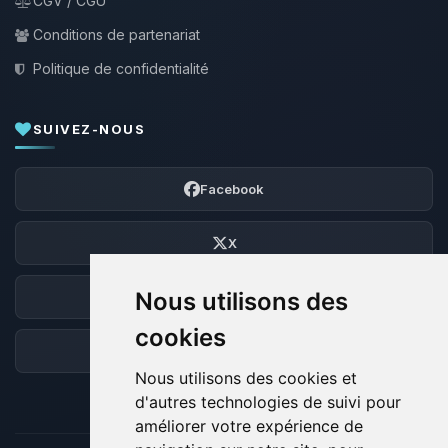
CGV / CGU
Conditions de partenariat
Politique de confidentialité
SUIVEZ-NOUS
Facebook
X
Nous utilisons des
Discord
cookies
Forum
Nous utilisons des cookies et
d'autres technologies de suivi pour
améliorer votre expérience de