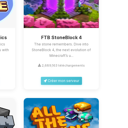
ics
FTB StoneBlock 4
ics
The stone remembers. Dive into
s with
StoneBlock 4, the next evolution of
Minecraft’s u...
2,689,163 téléchargements
Créer mon serveur