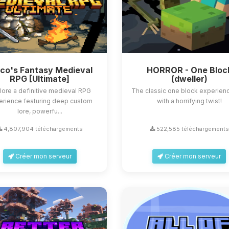
sco's Fantasy Medieval
HORROR - One Bloc
RPG [Ultimate]
(dweller)
lore a definitive medieval RPG
The classic one block experienc
erience featuring deep custom
with a horrifying twist!
lore, powerfu...
4,807,904 téléchargements
522,585 téléchargements
Créer mon serveur
Créer mon serveur