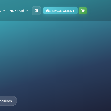
S
NOK (KR)
ESPACE CLIENT
nalières