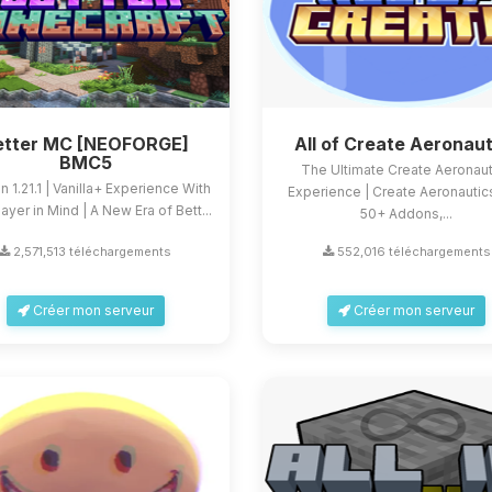
etter MC [NEOFORGE]
All of Create Aeronaut
BMC5
The Ultimate Create Aeronaut
n 1.21.1 | Vanilla+ Experience With
Experience | Create Aeronautic
ayer in Mind | A New Era of Bett...
50+ Addons,...
2,571,513 téléchargements
552,016 téléchargements
Créer mon serveur
Créer mon serveur