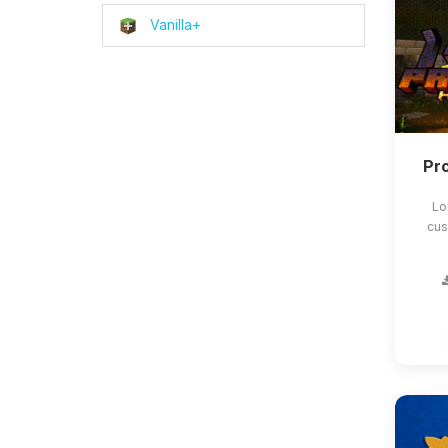
Vanilla+
Pro
Lo
cus