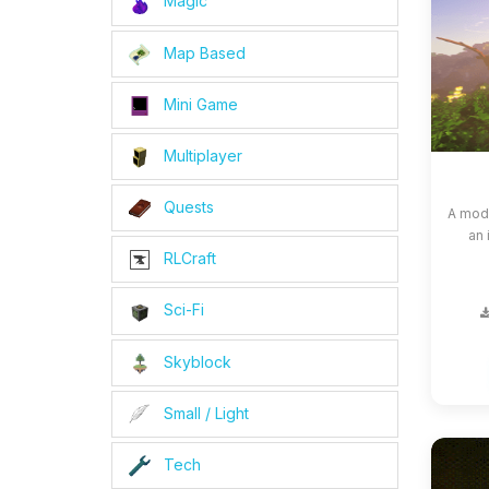
Magic
Map Based
Mini Game
Multiplayer
Quests
A modp
an 
RLCraft
Sci-Fi
Skyblock
Small / Light
Tech