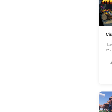
Ci
Exp
exp