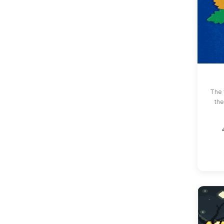
The 
the