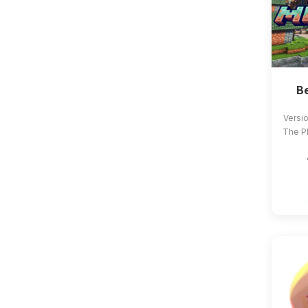
B
Versio
The Pl