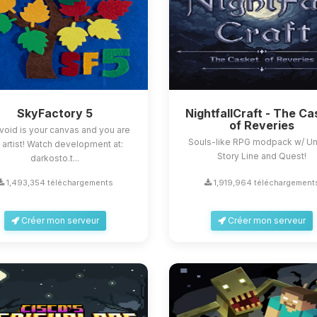
SkyFactory 5
NightfallCraft - The Ca
of Reveries
void is your canvas and you are
Souls-like RPG modpack w/ U
 artist! Watch development at:
Story Line and Quest!
darkosto.t...
1,493,354 téléchargements
1,919,964 téléchargement
Créer mon serveur
Créer mon serveur