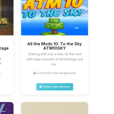
All the Mods 10: To the Sky
tage
ATM10SKY
Starting with only a tree, fill the void
s
with large amounts of technology and
t!
ma...
s
3,054,760 téléchargements
Créer mon serveur