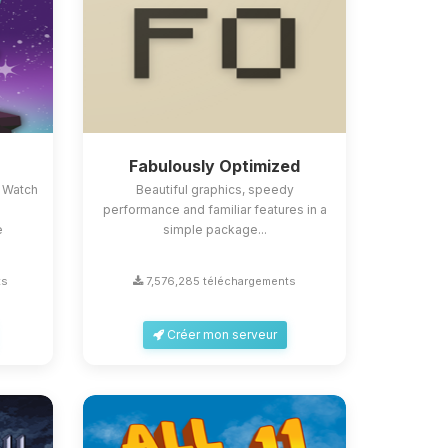
Fabulously Optimized
 Watch
Beautiful graphics, speedy
performance and familiar features in a
e
simple package...
ts
7,576,285 téléchargements
Créer mon serveur