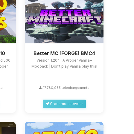
M10
Better MC [FORGE] BMC4
nd 500
Version 1.20.1 | A Proper Vanilla+
roper
Modpack | Don't play Vanilla play this!
ts
17,780,955 téléchargements
Créer mon serveur