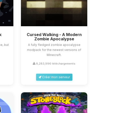
k
Cursed Walking - A Modern
Zombie Apocalypse
e, but
A fully fledged zombie apocalypse
modpack for the newest versions of
Minecraft.
8,283,996 téléchargements
Créer mon serveur