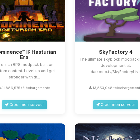
minence™ II: Hasturian
SkyFactory 4
Era
The ultimate skyblock modpack!
re-rich RPG modpack built on
development at:
tom content. Level up and get
darkosto.tv/SkyFactoryLiv
stronger with th...
11,886,575 téléchargements
13,853,048 téléchargemen
Créer mon serveur
Créer mon serveur