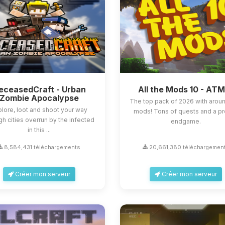
eceasedCraft - Urban
All the Mods 10 - AT
Zombie Apocalypse
The top pack of 2026 with arou
lore, loot and shoot your way
mods! Tons of quests and a p
gh cities overrun by the infected
endgame.
in this ...
8,584,431 téléchargements
20,661,380 téléchargemen
Créer mon serveur
Créer mon serveur