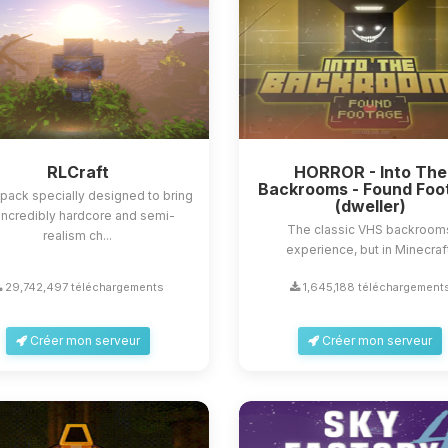
RLCraft
HORROR - Into The
Backrooms - Found Foo
ack specially designed to bring
(dweller)
incredibly hardcore and semi-
The classic VHS backroom
realism ch...
experience, but in Minecraf
29,742,497 téléchargements
1,645,188 téléchargement
Créer mon serveur
Créer mon serveur