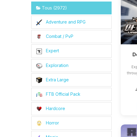
Tous (2972)
Adventure and RPG
Combat / PvP
Expert
D
Exploration
Exp
throu
Extra Large
FTB Official Pack
Hardcore
Horror