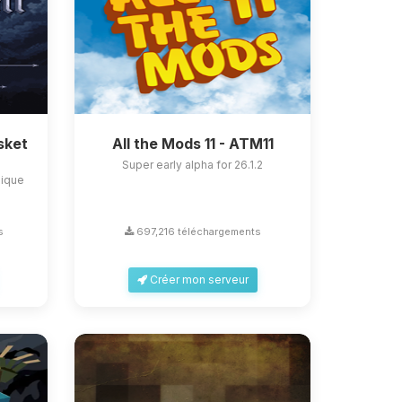
sket
All the Mods 11 - ATM11
Super early alpha for 26.1.2
nique
s
697,216 téléchargements
Créer mon serveur