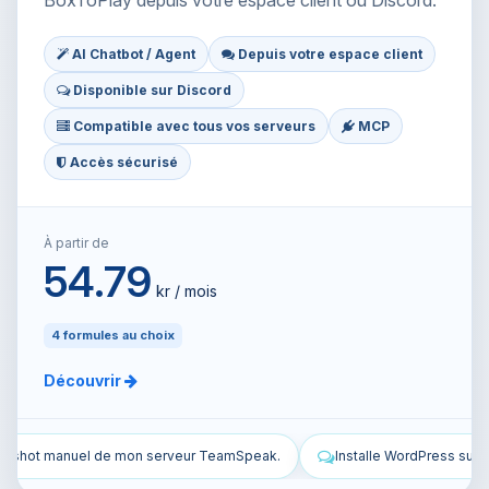
BoxToPlay depuis votre espace client ou Discord.
AI Chatbot / Agent
Depuis votre espace client
Disponible sur Discord
Compatible avec tous vos serveurs
MCP
Accès sécurisé
À partir de
54.79
kr / mois
4 formules au choix
Découvrir
Installe WordPress sur mon VPS et configure-le.
Sécurise mo