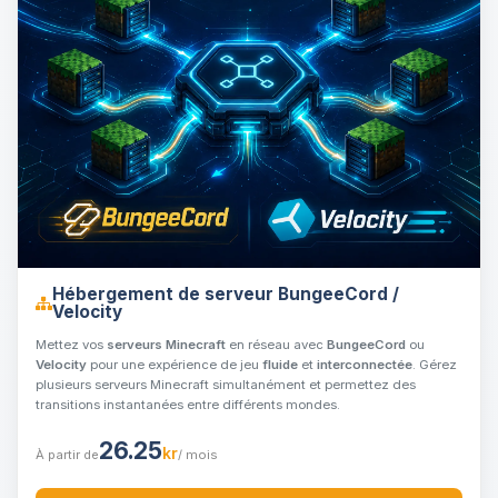
Hébergement de serveur BungeeCord /
Velocity
Mettez vos
serveurs Minecraft
en réseau avec
BungeeCord
ou
Velocity
pour une expérience de jeu
fluide
et
interconnectée
. Gérez
plusieurs serveurs Minecraft simultanément et permettez des
transitions instantanées entre différents mondes.
26.25
kr
À partir de
/ mois