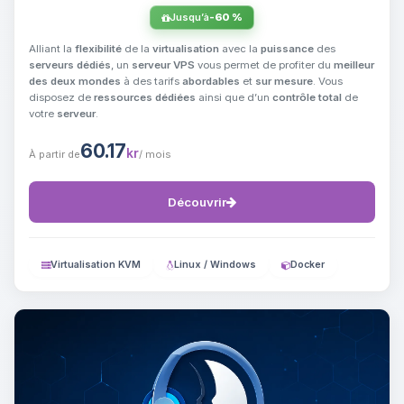
Jusqu’à
-60 %
Alliant la
flexibilité
de la
virtualisation
avec la
puissance
des
serveurs dédiés
, un
serveur VPS
vous permet de profiter du
meilleur
des deux mondes
à des tarifs
abordables
et
sur mesure
. Vous
disposez de
ressources dédiées
ainsi que d’un
contrôle total
de
votre
serveur
.
60.17
kr
À partir de
/ mois
Découvrir
Virtualisation KVM
Linux / Windows
Docker