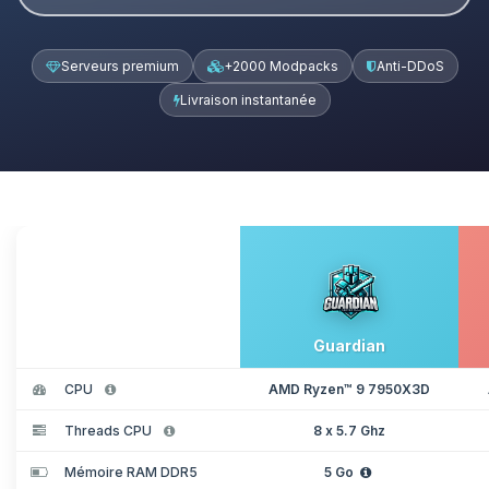
Serveurs premium
+2000 Modpacks
Anti-DDoS
Livraison instantanée
Guardian
CPU
AMD Ryzen™ 9 7950X3D
Threads CPU
8 x 5.7 Ghz
Mémoire RAM DDR5
5 Go