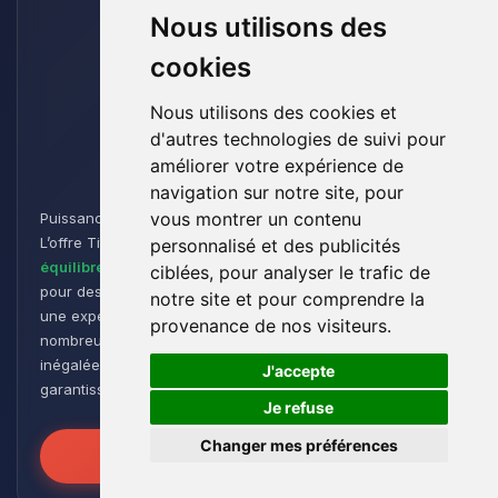
Nous utilisons des
cookies
Nous utilisons des cookies et
d'autres technologies de suivi pour
Titan
améliorer votre expérience de
navigation sur notre site, pour
vous montrer un contenu
Puissance et Endurance pour les Aventuriers de Minecraft :
L’offre Titan est conçue pour les joueurs cherchant un
personnalisé et des publicités
équilibre parfait entre performance et flexibilité
. Idéale
ciblées, pour analyser le trafic de
pour des
groupes de taille moyenne à grande
, elle offre
notre site et pour comprendre la
une expérience de jeu fluide et réactive, même avec de
provenance de nos visiteurs.
nombreux plugins et modpacks. Profitez d’une stabilité
🍪
inégalée pour des sessions de jeu intenses et prolongées,
J'accepte
garantissant que vos mondes restent robustes et réactifs !
Je refuse
Changer mes préférences
Libérez la Puissance