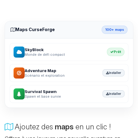
Maps CurseForge
100+ maps
SkyBlock
Prêt
Monde de défi compact
Adventure Map
Installer
Scénario et exploration
Survival Spawn
Installer
Spawn et base survie
Ajoutez des
maps
en un clic !