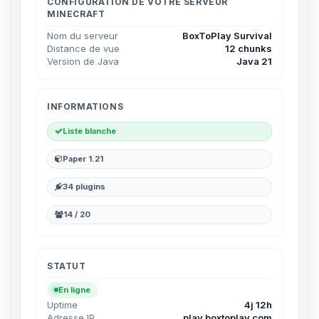
parler ! Moi c’est Choupy, ton petit
CONFIGURATION DE VOTRE SERVEUR
MINECRAFT
assistant BoxToPlay. Dis-moi ce dont
tu as besoin et je vais remuer mes
Nom du serveur
BoxToPlay Survival
petits circuits pour t’aider.
Distance de vue
12 chunks
Version de Java
Java 21
09/08/2026 à 15:59
INFORMATIONS
Liste blanche
Paper 1.21
34 plugins
14 / 20
STATUT
En ligne
Uptime
4j 12h
Adresse IP
play.boxtoplay.com