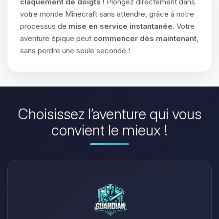
claquement de doigts !
Plongez directement dans
votre monde Minecraft sans attendre, grâce à notre
processus de
mise en service instantanée
. Votre
aventure épique peut
commencer dès maintenant
,
sans perdre une seule seconde !
Choisissez l’aventure qui vous
convient le mieux !