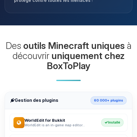
protégé contre toutes les menaces
!
Des
outils Minecraft uniques
à
découvrir
uniquement chez
BoxToPlay
Gestion des plugins
60 000+ plugins
WorldEdit for Bukkit
Installé
WorldEdit is an in-game map editor...