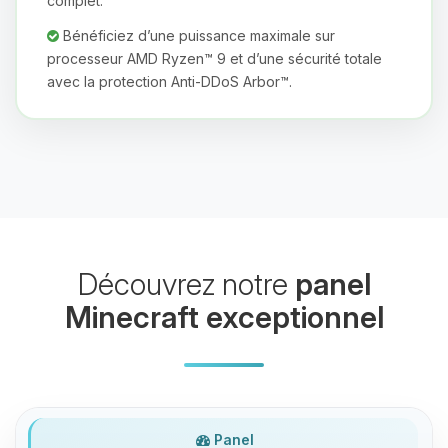
complet.
Bénéficiez d’une puissance maximale sur
processeur AMD Ryzen™ 9 et d’une sécurité totale
avec la protection Anti-DDoS Arbor™.
Youpi, enfin quelqu’un pour me
parler ! Moi c’est Choupy, ton petit
assistant BoxToPlay. Dis-moi ce dont
tu as besoin et je vais remuer mes
petits circuits pour t’aider.
09/08/2026 à 12:16
Découvrez notre
panel
Minecraft exceptionnel
Panel