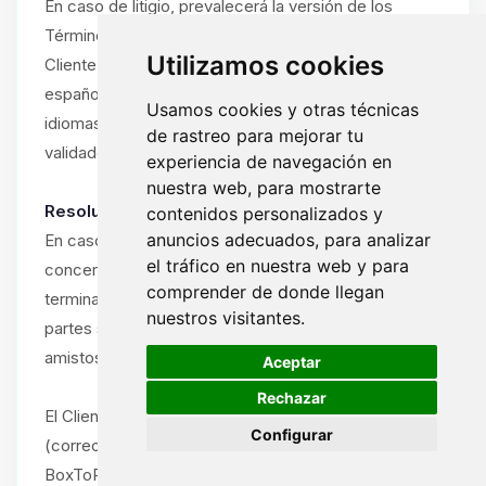
En caso de litigio, prevalecerá la versión de los
Términos y Condiciones en el idioma utilizado por el
Utilizamos cookies
Cliente durante la suscripción (francés, inglés o
español). Si el Cliente ha utilizado el sitio en varios
Usamos cookies y otras técnicas
idiomas, prevalecerá el idioma del último pedido
de rastreo para mejorar tu
validado.
experiencia de navegación en
nuestra web, para mostrarte
Resolución amistosa obligatoria:
contenidos personalizados y
anuncios adecuados, para analizar
En caso de disputa entre el Cliente y ByteLogic
el tráfico en nuestra web y para
concerniente a la interpretación, ejecución o
comprender de donde llegan
terminación de estos Términos y Condiciones, las
nuestros visitantes.
partes se comprometen a intentar resolver la disputa
🍪
amistosamente antes de cualquier acción legal.
Aceptar
Rechazar
El Cliente debe notificar la disputa por escrito
Configurar
(correo electrónico o carta certificada) al soporte de
BoxToPlay.com, describiendo la naturaleza del