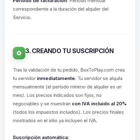
hablar! Soy Choupy, tu pequeno
Período de facturación
: Período mensual
asistente de BoxToPlay. Cuentame
correspondiente a la duración del alquiler del
que necesitas y moveré mis
Servicio.
pequenos circuitos para ayudarte.
07/08/2026 10:19
3. CREANDO TU SUSCRIPCIÓN
Tras la validación de tu pedido, BoxToPlay.com crea
tu servidor
inmediatamente
. Tu servidor se alquila
mensualmente (el período mínimo de alquiler es un
mes). Los precios indicados son fijos, no
negociables y se muestran
con IVA incluido al 20%
(todos los impuestos incluidos). Los precios finales
mostrados en el sitio ya incluyen el IVA.
Suscripción automática: