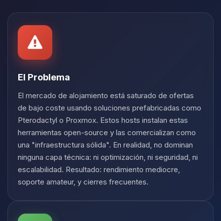
Yupi, por fin alguien con quien
hablar! Soy Choupy, tu pequeno
asistente de BoxToPlay. Cuentame
que necesitas y moveré mis
pequenos circuitos para ayudarte.
07/08/2026 20:09
El Problema
El mercado de alojamiento está saturado de ofertas
de bajo coste usando soluciones prefabricadas como
Pterodactyl o Proxmox. Estos hosts instalan estas
herramientas open-source y las comercializan como
una "infraestructura sólida". En realidad, no dominan
ninguna capa técnica: ni optimización, ni seguridad, ni
escalabilidad. Resultado: rendimiento mediocre,
soporte amateur, y cierres frecuentes.