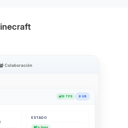
inecraft
Colaboración
19 TPS
8 GB
ESTADO
T
En línea