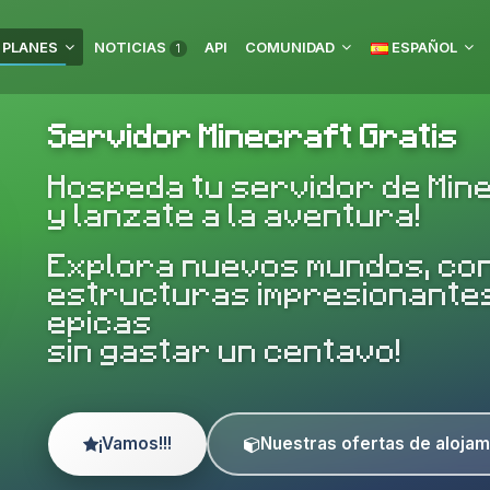
 PLANES
NOTICIAS
API
COMUNIDAD
ESPAÑOL
1
Servidor Minecraft Gratis
Hospeda tu servidor de Min
y lanzate a la aventura!
Explora nuevos mundos, co
estructuras impresionantes
epicas
sin gastar un centavo!
¡Vamos!!!
Nuestras ofertas de alojam