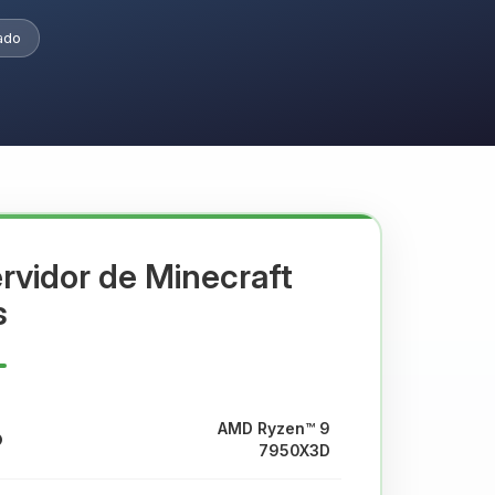
tado
rvidor de Minecraft
s
AMD Ryzen™ 9
7950X3D