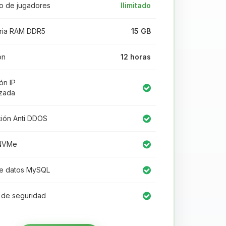
 de jugadores
Ilimitado
ia RAM DDR5
15 GB
ón
12 horas
ón IP
izada
ión Anti DDOS
NVMe
e datos MySQL
 de seguridad