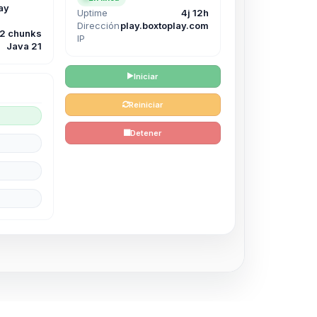
ay
Uptime
4j 12h
Dirección
play.boxtoplay.com
12 chunks
IP
Java 21
Iniciar
Reiniciar
Detener