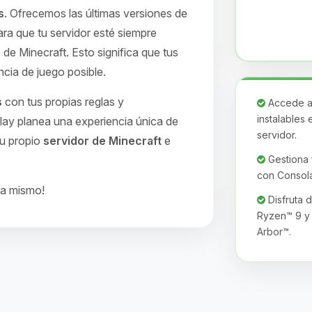
s
. Ofrecemos las últimas versiones de
ra que tu servidor esté siempre
 de Minecraft. Esto significa que tus
ncia de juego posible.
s
con tus propias reglas y
Accede a 
instalables 
lay planea una experiencia única de
servidor.
tu propio
servidor de Minecraft
e
Gestiona f
con Consola
ra mismo!
Disfruta 
Ryzen™ 9 y 
Arbor™.