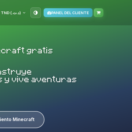
TND (د.ت.‏)
PANEL DEL CLIENTE
ecraft gratis
nstruye
 y vive aventuras
iento Minecraft