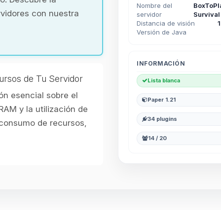
Nombre del
BoxToPl
rvidores con nuestra
servidor
Survival
Distancia de visión
Versión de Java
INFORMACIÓN
ursos de Tu Servidor
Lista blanca
n esencial sobre el
Paper 1.21
RAM y la utilización de
34 plugins
l consumo de recursos,
14 / 20