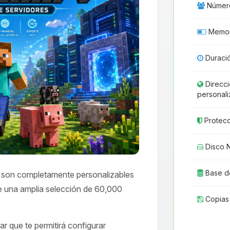
Número
Memor
Duraci
Direcci
personal
Protecc
Disco 
Base d
son completamente personalizables
 de una amplia selección de 60,000
Copias
r que te permitirá configurar