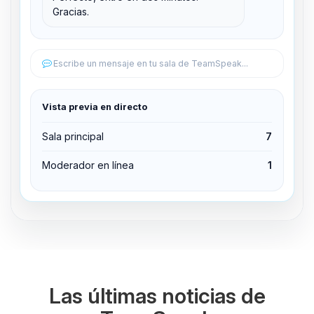
Gracias.
Editar permisos
Editar permisos
Escribe un mensaje en tu sala de TeamSpeak...
Expulsar del canal
Vista previa en directo
Sala principal
7
Moderador en línea
1
Las últimas noticias de