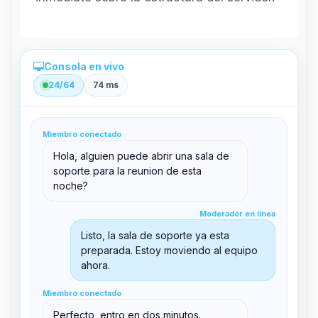
Consola en vivo
24/64
74 ms
Administración directa desde el panel
Miembro conectado
clid 42
Hola, alguien puede abrir una sala de
soporte para la reunion de esta
noche?
Moderador en línea
Moderador en línea
support@boxtoplay.com
Listo, la sala de soporte ya esta
Sala principal
preparada. Estoy moviendo al equipo
ahora.
Miembro conectado
Sala de soporte
Miembro conectado
Perfecto, entro en dos minutos.