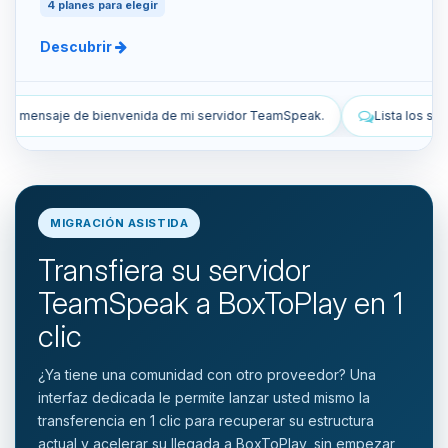
4 planes para elegir
Descubrir
rvidor TeamSpeak.
Lista los snapshots manuales y automáticos de m
MIGRACIÓN ASISTIDA
Transfiera su servidor
TeamSpeak a BoxToPlay en 1
clic
¿Ya tiene una comunidad con otro proveedor? Una
interfaz dedicada le permite lanzar usted mismo la
transferencia en 1 clic para recuperar su estructura
actual y acelerar su llegada a BoxToPlay, sin empezar