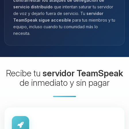
contrarrestar los ataques de denegación de
servicio distribuido
que intentan saturar tu servidor
de voz y dejarlo fuera de servicio. Tu
servidor
TeamSpeak sigue accesible
para tus miembros y tu
equipo, incluso cuando tu comunidad más lo
necesita.
Recibe tu
servidor TeamSpeak
de inmediato y sin pagar