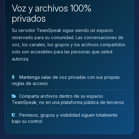
que necesitas y moveré mis
Voz y archivos 100%
pequenos circuitos para ayudarte.
privados
10/08/2026 20:48
Su servidor TeamSpeak sigue siendo un espacio
reservado para su comunidad. Las conversaciones de
voz, los canales, los grupos y los archivos compartidos
solo son accesibles para las personas que usted
autoriza.
Mantenga salas de voz privadas con sus propias
reglas de acceso
Comparta archivos dentro de su espacio
TeamSpeak, no en una plataforma pública de terceros
Permisos, grupos y visibilidad siguen totalmente
bajo su control