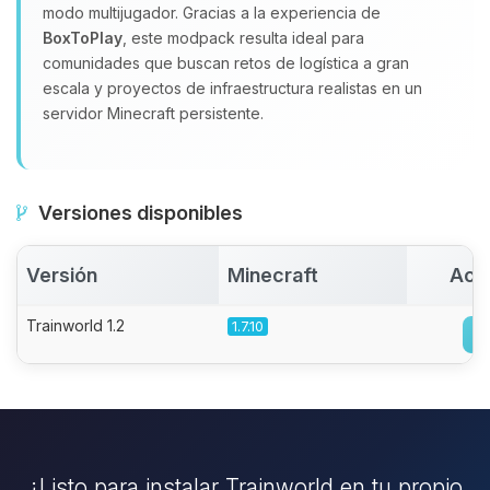
modo multijugador. Gracias a la experiencia de
BoxToPlay
, este modpack resulta ideal para
comunidades que buscan retos de logística a gran
escala y proyectos de infraestructura realistas en un
servidor Minecraft persistente.
Versiones disponibles
Versión
Minecraft
Act
Trainworld 1.2
1.7.10
¿Listo para instalar Trainworld en tu propio