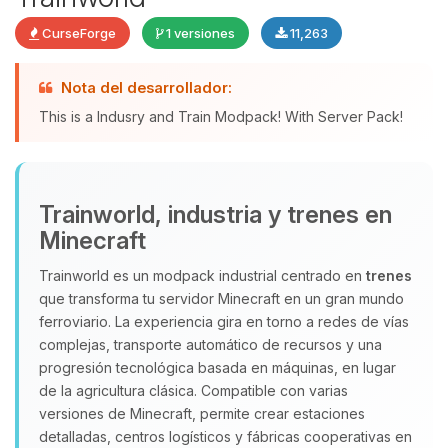
CurseForge
1 versiones
11,263
Yupi, por fin alguien con quien
Nota del desarrollador:
hablar! Soy Choupy, tu pequeno
This is a Indusry and Train Modpack! With Server Pack!
asistente de BoxToPlay. Cuentame
que necesitas y moveré mis
pequenos circuitos para ayudarte.
08/08/2026 06:56
Trainworld, industria y trenes en
Minecraft
Trainworld es un modpack industrial centrado en
trenes
que transforma tu servidor Minecraft en un gran mundo
ferroviario. La experiencia gira en torno a redes de vías
complejas, transporte automático de recursos y una
progresión tecnológica basada en máquinas, en lugar
de la agricultura clásica. Compatible con varias
versiones de Minecraft, permite crear estaciones
detalladas, centros logísticos y fábricas cooperativas en