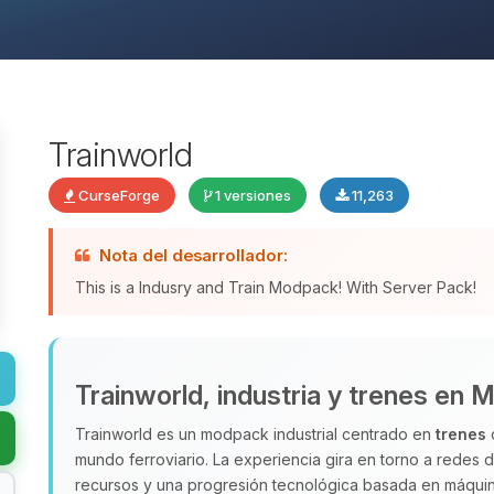
Trainworld
CurseForge
1 versiones
11,263
Nota del desarrollador:
This is a Indusry and Train Modpack! With Server Pack!
Trainworld, industria y trenes en M
Trainworld es un modpack industrial centrado en
trenes
q
mundo ferroviario. La experiencia gira en torno a redes 
recursos y una progresión tecnológica basada en máquinas