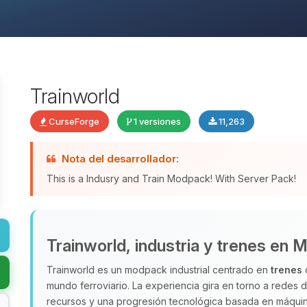
Trainworld
CurseForge
1 versiones
11,263
Nota del desarrollador:
This is a Indusry and Train Modpack! With Server Pack!
Trainworld, industria y trenes en M
Trainworld es un modpack industrial centrado en
trenes
q
mundo ferroviario. La experiencia gira en torno a redes 
recursos y una progresión tecnológica basada en máquinas