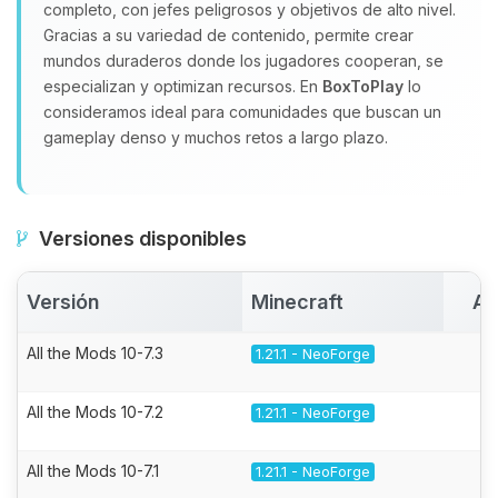
completo, con jefes peligrosos y objetivos de alto nivel.
Gracias a su variedad de contenido, permite crear
mundos duraderos donde los jugadores cooperan, se
especializan y optimizan recursos. En
BoxToPlay
lo
consideramos ideal para comunidades que buscan un
gameplay denso y muchos retos a largo plazo.
Versiones disponibles
Versión
Minecraft
Ac
All the Mods 10-7.3
1.21.1 - NeoForge
All the Mods 10-7.2
1.21.1 - NeoForge
All the Mods 10-7.1
1.21.1 - NeoForge