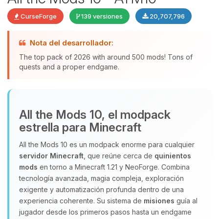
CurseForge
139 versiones
20,707,796
Nota del desarrollador:
The top pack of 2026 with around 500 mods! Tons of
quests and a proper endgame.
Yupi, por fin alguien con quien
All the Mods 10, el modpack
hablar! Soy Choupy, tu pequeno
estrella para Minecraft
asistente de BoxToPlay. Cuentame
que necesitas y moveré mis
All the Mods 10 es un modpack enorme para cualquier
pequenos circuitos para ayudarte.
servidor Minecraft
, que reúne cerca de
quinientos
08/08/2026 18:33
mods
en torno a Minecraft 1.21 y NeoForge. Combina
tecnología avanzada, magia compleja, exploración
exigente y automatización profunda dentro de una
experiencia coherente. Su sistema de
misiones
guía al
jugador desde los primeros pasos hasta un endgame